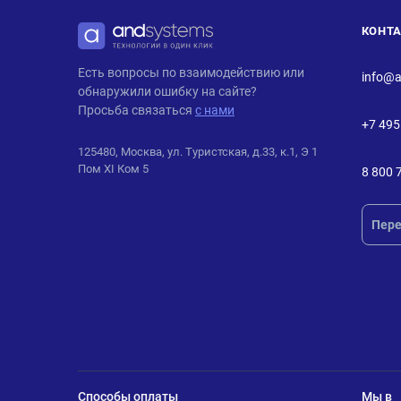
КОНТ
ANDPRO
Есть вопросы по взаимодействию или
info@a
обнаружили ошибку на сайте?
Просьба связаться
с нами
+7 495
125480, Москва, ул. Туристская, д.33, к.1, Э 1
Пом XI Ком 5
8 800 
Пере
Способы оплаты
Мы в