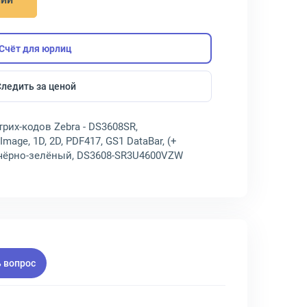
Счёт для юрлиц
Следить за ценой
рих-кодов Zebra - DS3608SR,
age, 1D, 2D, PDF417, GS1 DataBar, (+
т чёрно-зелёный, DS3608-SR3U4600VZW
 вопрос