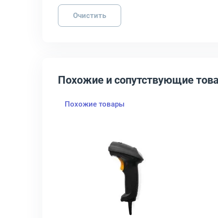
Очистить
Похожие и сопутствующие тов
Похожие товары
ge чёрный, MD6600-HD_STAND
трих-кодов Honeywell 1470g2D светодиодный чёрный, 1470G2D-2USB
крыть товар: Ручной беспроводной сканер штрих-кодов Zebra DS2
Открыть товар: Ручной пров