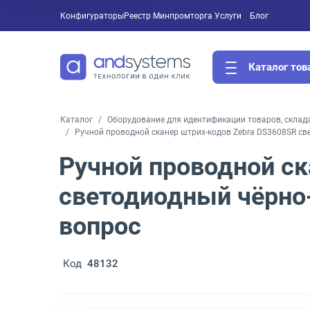
Конфигураторы
Реестр Минпромторга
Услуги
Блог
Каталог тов
Каталог
Оборудование для идентификации товаров, склад
Ручной проводной сканер штрих-кодов Zebra DS3608SR с
Ручной проводной ск
светодиодный чёрно
вопрос
Код
48132