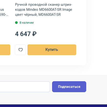
Ручной проводной сканер штрих-
Ручной провод
lus
кодов Mindeo MD6600AT-SR Image
кодов Атол SB21
690-
цвет чёрный, MD6600AT-SR
Image цвет сер
В наличии
В наличии
4 647 ₽
4 224 ₽
Купить
Подписаться