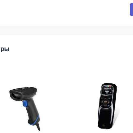
ары
-1-R
278-SR светодиодный чёрный, DS2278-SR7U2100PRW
одной сканер штрих-кодов Newland HR52 Bonito, NLS-HR52-DUO-S5
Открыть товар: Ручной беспроводной сканер штрих-к
Открыть това