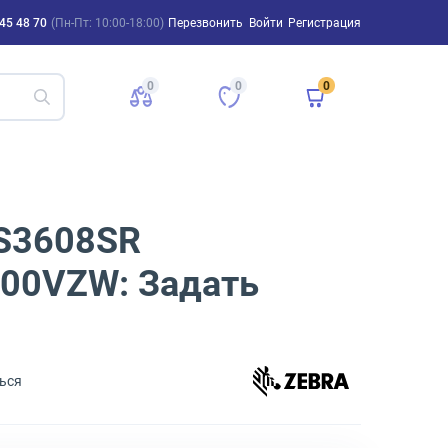
45 48 70
(Пн-Пт: 10:00-18:00)
Перезвонить
Войти
Регистрация
0
0
0
DS3608SR
600VZW: Задать
ься