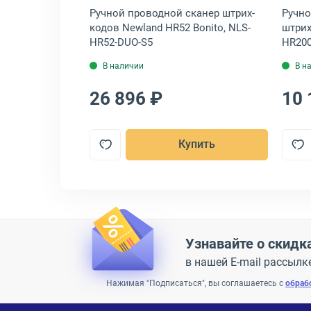
й сканер
Ручной проводной сканер штрих-
Ручно
S2278-SR
кодов Newland HR52 Bonito, NLS-
штрих
й, DS2278-
HR52-DUO-S5
HR200
В наличии
В н
26 896 ₽
10 
пить
Купить
Узнавайте о скидк
в нашей E-mail рассылк
Нажимая "Подписаться", вы соглашаетесь с
обраб