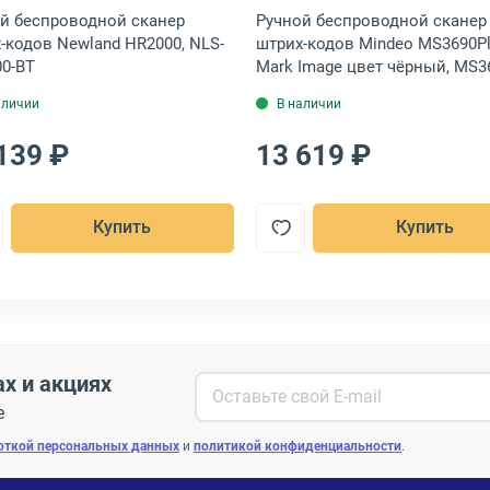
й беспроводной сканер
Ручной беспроводной сканер
-кодов Newland HR2000, NLS-
штрих-кодов Mindeo MS3690P
0-BT
Mark Image цвет чёрный, MS3
2D-HD(BT)
аличии
В наличии
139 ₽
13 619 ₽
Купить
Купить
ах и акциях
е
откой персональных данных
и
политикой конфиденциальности
.