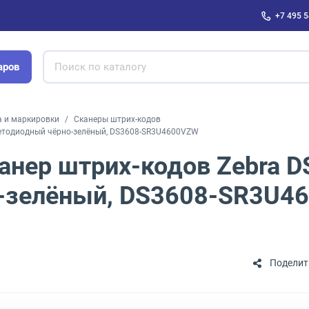
+7 495 5
аров
а и маркировки
Сканеры штрих-кодов
ветодиодный чёрно-зелёный, DS3608-SR3U4600VZW
анер штрих-кодов Zebra 
-зелёный, DS3608-SR3U4
Поделит