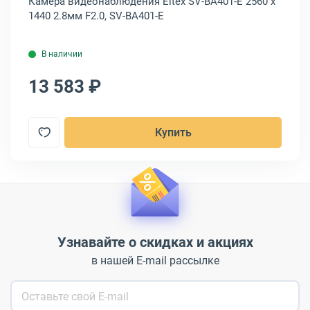
 x
Камера видеонаблюдения Eltex SV-BA401-E 2560 x
Ка
1440 2.8мм F2.0, SV-BA401-E
19
В наличии
13 583 ₽
1
Купить
Узнавайте о скидках и акциях
в нашей E-mail рассылке