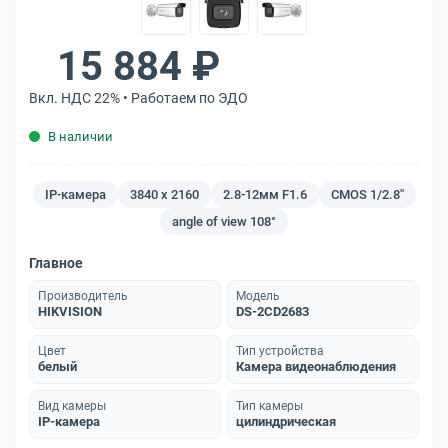
15 884 ₽
Вкл. НДС 22% • Работаем по ЭДО
В наличии
IP-камера
3840 x 2160
2.8-12мм F1.6
CMOS 1/2.8"
angle of view 108°
Главное
Производитель
Модель
HIKVISION
DS-2CD2683
Цвет
Тип устройства
белый
Камера видеонаблюдения
Вид камеры
Тип камеры
IP-камера
цилиндрическая