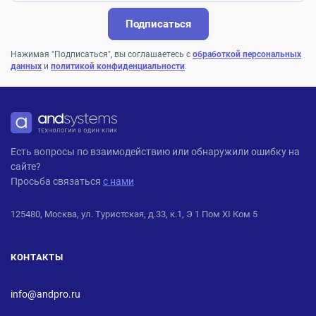
Подписаться
Нажимая "Подписаться", вы соглашаетесь с
обработкой персональных
данных
и
политикой конфиденциальности
.
ANDPRO
Есть вопросы по взаимодействию или обнаружили ошибку на
сайте?
Просьба связаться
с нами
125480, Москва, ул. Туристская, д.33, к.1, Э 1 Пом XI Ком 5
КОНТАКТЫ
info@andpro.ru