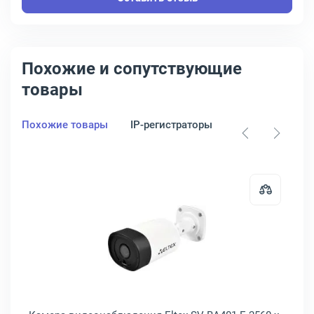
Похожие и сопутствующие
товары
Похожие товары
IP-регистраторы
HDD для видео
.8, TR-D4151IR1
идеонаблюдения HiWatch DS-I215 1920 x 1080 5-75мм, DS-I215(D)
Открыть товар: Камера видеонаблю