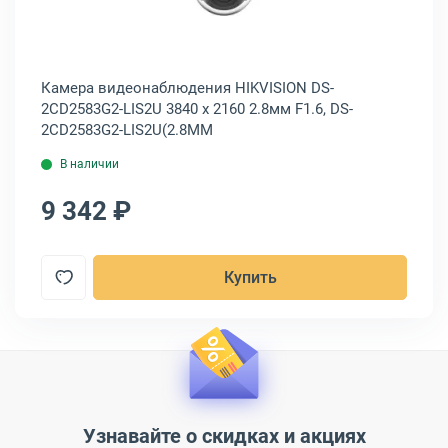
3
Камера видеонаблюдения HIKVISION DS-
Ка
2CD2583G2-LIS2U 3840 x 2160 2.8мм F1.6, DS-
2C
2CD2583G2-LIS2U(2.8MM
IS
В наличии
9 342 ₽
8
Купить
Узнавайте о скидках и акциях