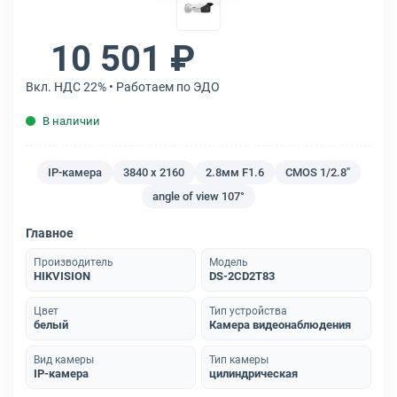
10 501 ₽
Вкл. НДС 22% • Работаем по ЭДО
В наличии
IP-камера
3840 x 2160
2.8мм F1.6
CMOS 1/2.8"
angle of view 107°
Главное
Производитель
Модель
HIKVISION
DS-2CD2T83
Цвет
Тип устройства
белый
Камера видеонаблюдения
Вид камеры
Тип камеры
IP-камера
цилиндрическая