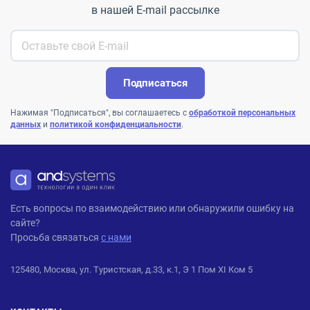
в нашей E-mail рассылке
Подписаться
Нажимая "Подписаться", вы соглашаетесь с
обработкой персональных
данных
и
политикой конфиденциальности
.
ANDPRO
Есть вопросы по взаимодействию или обнаружили ошибку на
сайте?
Просьба связаться
с нами
125480, Москва, ул. Туристская, д.33, к.1, Э 1 Пом XI Ком 5