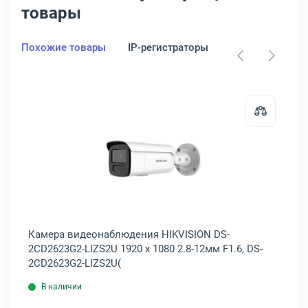
товары
Похожие товары
IP-регистраторы
HDD для видео
м F1.6, DS-2CD2T83G2-2I(2.8MM)
видеонаблюдения HIKVISION DS-2CD2743 2688 x 1520 2.8-12мм F1.6
Открыть товар: Камера видеонабл
3
Камера видеонаблюдения HIKVISION DS-
Ка
2CD2623G2-LIZS2U 1920 x 1080 2.8-12мм F1.6, DS-
2C
2CD2623G2-LIZS2U(
2C
В наличии