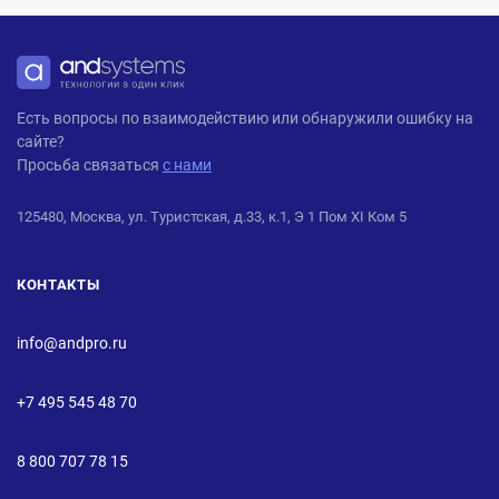
ANDPRO
Есть вопросы по взаимодействию или обнаружили ошибку на
сайте?
Просьба связаться
с нами
125480, Москва, ул. Туристская, д.33, к.1, Э 1 Пом XI Ком 5
КОНТАКТЫ
info@andpro.ru
+7 495 545 48 70
8 800 707 78 15