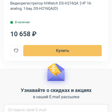
Видеорегистратор HiWatch DS-H216QA 2-IP 16-
Ви
analog, 1-bay, DS-H216QA(D)
N3
В наличии
10 658 ₽
9
Купить
Узнавайте о скидках и акциях
в нашей E-mail рассылке