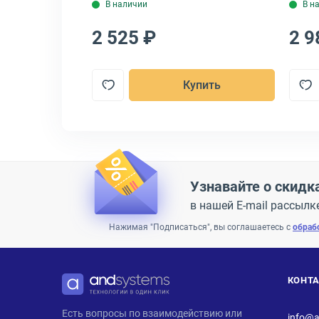
В наличии
В н
2 525 ₽
2 9
пить
Купить
Узнавайте о скидк
в нашей E-mail рассылк
Нажимая "Подписаться", вы соглашаетесь с
обраб
КОНТ
ANDPRO
Есть вопросы по взаимодействию или
info@a