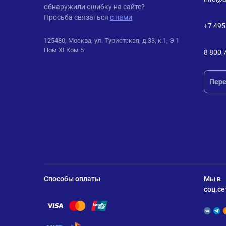
обнаружили ошибку на сайте?
Просьба связаться
с нами
+7 495
125480, Москва, ул. Туристская, д.33, к.1, Э 1
Пом XI Ком 5
8 800 
Пере
Способы оплаты
Мы в
соц.се
Помощь по оплате Visa
Помощь по оплате Mastercard
Помощь по оплате UnionPay