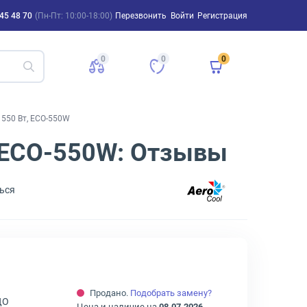
45 48 70
(Пн-Пт: 10:00-18:00)
Перезвонить
Войти
Регистрация
0
0
0
 550 Вт, ECO-550W
, ECO-550W: Отзывы
ься
Продано.
Подобрать замену?
ДО
Цена и наличие на
08.07.2026