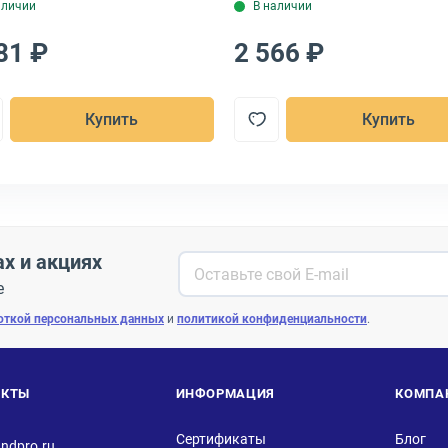
аличии
В наличии
81 ₽
2 566 ₽
Купить
Купить
ах и акциях
е
откой персональных данных
и
политикой конфиденциальности
.
АКТЫ
ИНФОРМАЦИЯ
КОМПА
Сертификаты
Блог
ndpro.ru