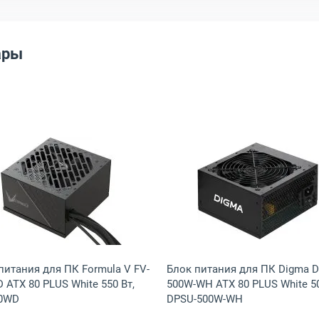
ары
 Вт, EX260641RUS-PC
я для ПК HSPD HST-400WN ATX 80 PLUS White 400 Вт, HST-400WN-BK
Открыть товар: Блок питания для ПК Formula V FV-550
Открыть тов
питания для ПК Formula V FV-
Блок питания для ПК Digma 
 ATX 80 PLUS White 550 Вт,
500W-WH ATX 80 PLUS White 50
50WD
DPSU-500W-WH