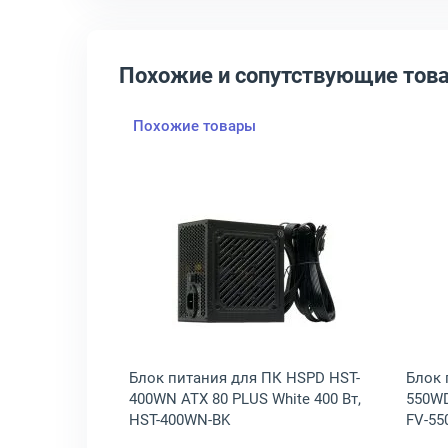
Похожие и сопутствующие тов
Похожие товары
e 400PPH-LT ATX 80 PLUS 400 Вт, EX292148RUS
крыть товар: Блок питания для ПК Exegate 500PPE ATX 80 PLUS 500
Открыть товар: Блок питани
К Exegate
Блок питания для ПК HSPD HST-
Блок 
500 Вт,
400WN ATX 80 PLUS White 400 Вт,
550WD
HST-400WN-BK
FV-5