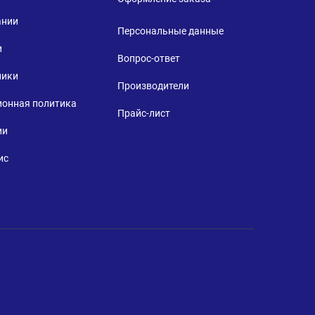
ании
Персональные данные
и
Вопрос-ответ
ники
Производители
ионная политика
Прайс-лист
ии
ис