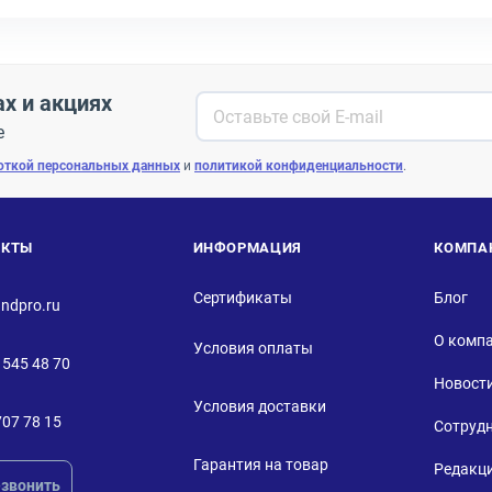
ах и акциях
е
откой персональных данных
и
политикой конфиденциальности
.
АКТЫ
ИНФОРМАЦИЯ
КОМПА
Сертификаты
Блог
ndpro.ru
О комп
Условия оплаты
 545 48 70
Новост
Условия доставки
707 78 15
Сотруд
Гарантия на товар
Редакц
звонить