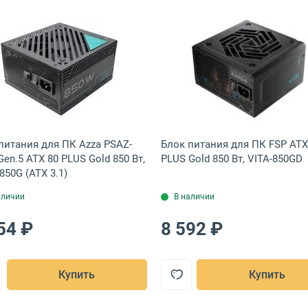
ronze 850 Вт, BPX-850-S
 для ПК Thermaltake ATX 80 PLUS Bronze 650 Вт, PS-SPD-0650NNSAB
Открыть товар: Блок питания для ПК Azza PSAZ-850G Ge
Открыть това
питания для ПК Azza PSAZ-
Блок питания для ПК FSP ATX
Gen.5 ATX 80 PLUS Gold 850 Вт,
PLUS Gold 850 Вт, VITA-850GD
850G (ATX 3.1)
аличии
В наличии
54 ₽
8 592 ₽
Купить
Купить