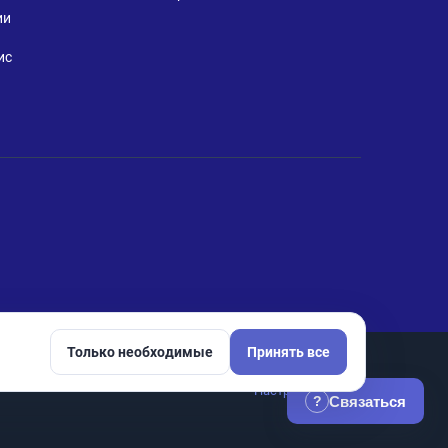
ии
ис
Только необходимые
Принять все
Настройки cookie
Связаться
?