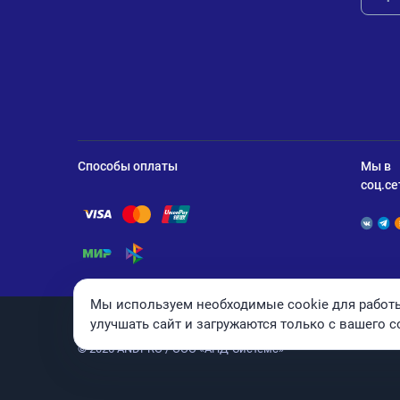
Способы оплаты
Мы в
соц.се
Помощь по оплате Visa
Помощь по оплате Mastercard
Помощь по оплате UnionPay
Помощь по оплате Мир
Помощь по оплате СБП
Мы используем необходимые cookie для работы
улучшать сайт и загружаются только с вашего с
© 2026 ANDPRO / ООО «АНД-Системс»