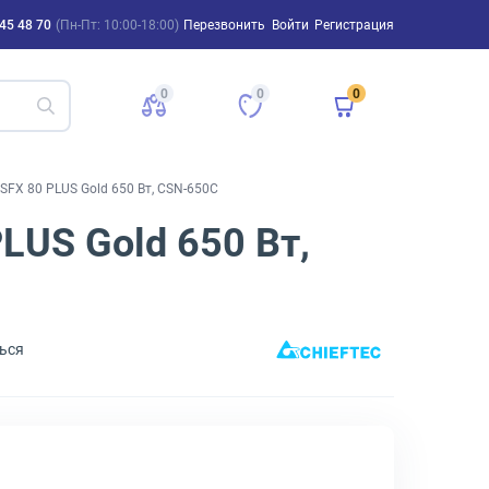
45 48 70
(Пн-Пт: 10:00-18:00)
Перезвонить
Войти
Регистрация
0
0
0
SFX 80 PLUS Gold 650 Вт, CSN-650C
LUS Gold 650 Вт,
ься