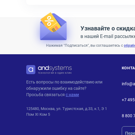
Узнавайте о скидк
в нашей E-mail рассылк
Нажимая "Подписаться", вы соглашаетесь с
обраб
КОНТ
ANDPRO
Есть вопросы по взаимодействию или
info@a
обнаружили ошибку на сайте?
Просьба связаться
с нами
+7 495
125480, Москва, ул. Туристская, д.33, к.1, Э 1
Пом XI Ком 5
8 800 
Пере