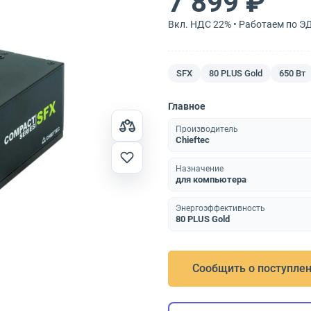
7 899 ₽
Вкл. НДС 22% • Работаем по Э
SFX
80 PLUS Gold
650 Вт
Главное
Производитель
Chieftec
Назначение
для компьютера
Энергоэффективность
80 PLUS Gold
Сообщить о поступле