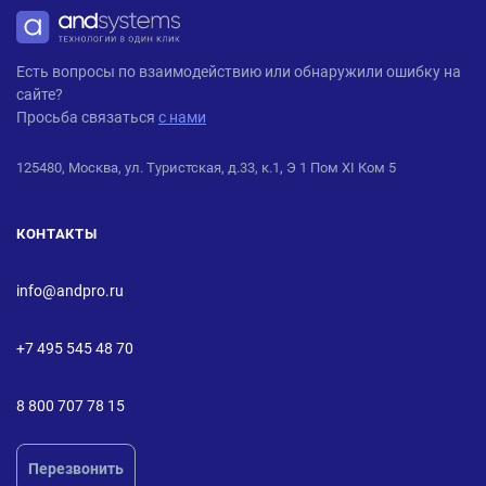
ANDPRO
Есть вопросы по взаимодействию или обнаружили ошибку на
сайте?
Просьба связаться
с нами
125480, Москва, ул. Туристская, д.33, к.1, Э 1 Пом XI Ком 5
КОНТАКТЫ
info@andpro.ru
+7 495 545 48 70
8 800 707 78 15
Перезвонить