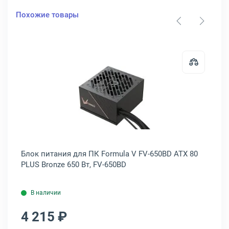
Похожие товары
, ACC-W550P
ания для ПК Formula V FX-500 ATX 500 Вт, FX-500
Открыть товар: Блок питания для 
т,
Блок питания для ПК Formula V FV-650BD ATX 80
Бл
PLUS Bronze 650 Вт, FV-650BD
PL
В наличии
4 215 ₽
2