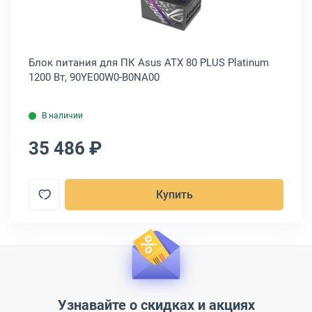
Блок питания для ПК Asus ATX 80 PLUS Platinum
Бл
1200 Вт, 90YE00W0-B0NA00
Ge
16
В наличии
35 486 ₽
3
Купить
Узнавайте о скидках и акциях