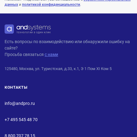
данных
и
политикой конфиденциальности
.
ANDPRO
Есть вопросы по взаимодействию или обнаружили ошибку на
сайте?
Просьба связаться
с нами
125480, Москва, ул. Туристская, д.33, к.1, Э 1 Пом XI Ком 5
КОНТАКТЫ
info@andpro.ru
+7 495 545 48 70
8 800 707 78 15