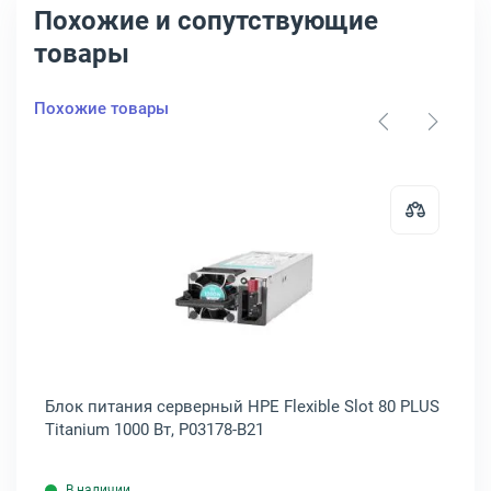
Похожие и сопутствующие
товары
Похожие товары
XS-3600-PWRDC-FB/A1A
тания для ПК Asus ROG-LOKI-750P-SFX-L-GAMING SFX-L 80 PLUS Pla
Открыть товар: Блок питания серв
Блок питания серверный HPE Flexible Slot 80 PLUS
Бл
-
Titanium 1000 Вт, P03178-B21
16
В наличии