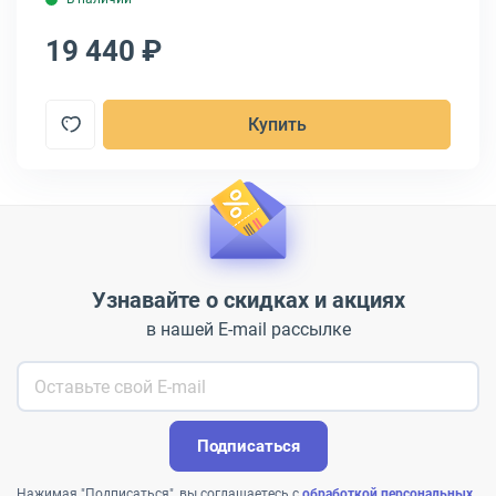
19 440 ₽
2
Купить
Узнавайте о скидках и акциях
в нашей E-mail рассылке
Подписаться
Нажимая "Подписаться", вы соглашаетесь с
обработкой персональных