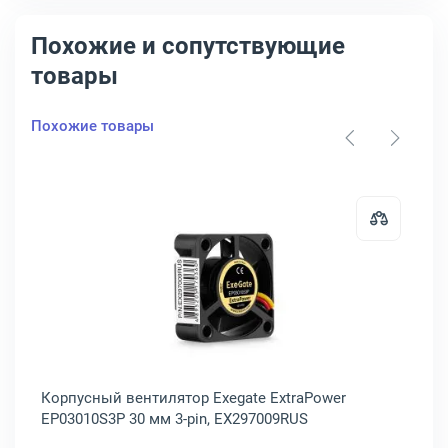
Похожие и сопутствующие
товары
Похожие товары
, EX283373RUS
ый вентилятор Exegate ExtraPower EP08025S2P 80 мм 2-pin, EX283
Открыть товар: Корпусный вентил
Корпусный вентилятор Exegate ExtraPower
Ко
EP03010S3P 30 мм 3-pin, EX297009RUS
мм