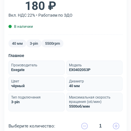
180 ₽
Вкл. НДС 22% • Работаем по ЭДО
В наличии
40 мм
3-pin
5500rpm
Главное
Производитель
Модель
Exegate
EX04020S3P
Цвет
Диаметр
чёрный
40 мм
Тип подключения
Максимальная скорость
3-pin
вращения (об/мин)
5500об/мин
Выберите количество: