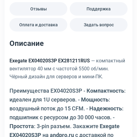
Отзывы
Поддержка
Оплата и доставка
Задать вопрос
Описание
Exegate EX04020S3P EX281211RUS
— компактный
вентилятор 40 мм с частотой 5500 об/мин.
Чёрный дизайн для серверов и мини-ПК.
Преимущества EX04020S3P -
Компактность
:
идеален для 1U серверов. -
Мощность
:
воздушный поток до 15 CFM. -
Надежность
:
подшипник с ресурсом до 30 000 часов. -
Простота
: 3-pin разъем. Закажите
Exegate
EX04020S3P
на
andpro.ru
с доставкой по