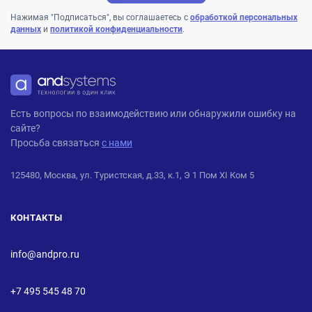
Нажимая "Подписаться", вы соглашаетесь с
обработкой персональных
данных
и
политикой конфиденциальности
.
ANDPRO
Есть вопросы по взаимодействию или обнаружили ошибку на
сайте?
Просьба связаться
с нами
125480, Москва, ул. Туристская, д.33, к.1, Э 1 Пом XI Ком 5
КОНТАКТЫ
info@andpro.ru
+7 495 545 48 70