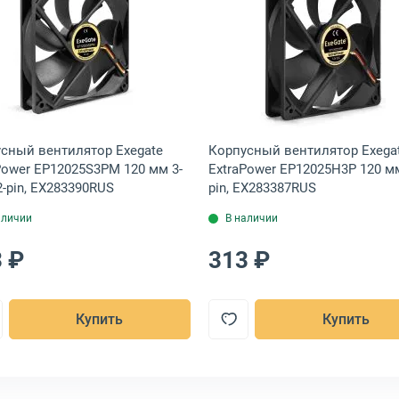
pin, EX253951RUS
ентилятор Exegate EX04020B3P-24 40 мм 3-pin, EX297068RUS
Открыть товар: Корпусный вентилятор Exegate ExtraPo
Открыть това
сный вентилятор Exegate
Корпусный вентилятор Exega
Power EP12025S3PM 120 мм 3-
ExtraPower EP12025H3P 120 мм
2-pin, EX283390RUS
pin, EX283387RUS
аличии
В наличии
 ₽
313 ₽
Купить
Купить