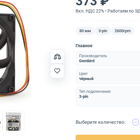
373 ₽
Вкл. НДС 22% • Работаем по Э
80 мм
3-pin
2600rpm
Главное
Производитель
Gembird
Цвет
чёрный
Тип подключения
3-pin
Выберите количество: