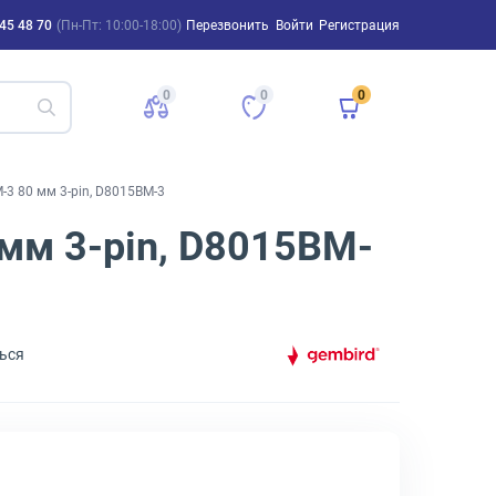
45 48 70
(Пн-Пт: 10:00-18:00)
Перезвонить
Войти
Регистрация
0
0
0
3 80 мм 3-pin, D8015BM-3
мм 3-pin, D8015BM-
ься