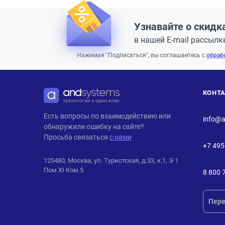
Узнавайте о скидк
в нашей E-mail рассылк
Нажимая "Подписаться", вы соглашаетесь с
обраб
КОНТ
ANDPRO
Есть вопросы по взаимодействию или
info@a
обнаружили ошибку на сайте?
Просьба связаться
с нами
+7 495
125480, Москва, ул. Туристская, д.33, к.1, Э 1
Пом XI Ком 5
8 800 
Пере