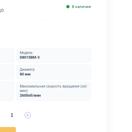
В наличии
ДО
Модель
D8015BM-3
Диаметр
80 мм
Максимальная скорость вращения (об/
мин)
2600об/мин