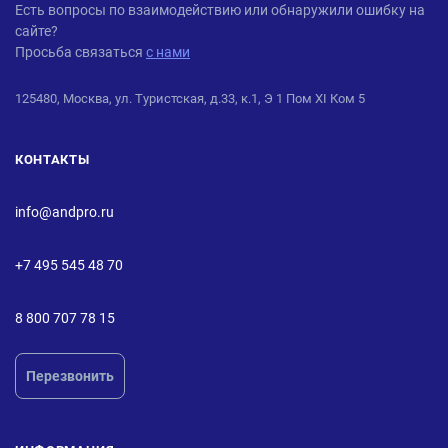
ANDPRO
Есть вопросы по взаимодействию или обнаружили ошибку на
сайте?
Просьба связаться
с нами
125480, Москва, ул. Туристская, д.33, к.1, Э 1 Пом XI Ком 5
КОНТАКТЫ
info@andpro.ru
+7 495 545 48 70
8 800 707 78 15
Перезвонить