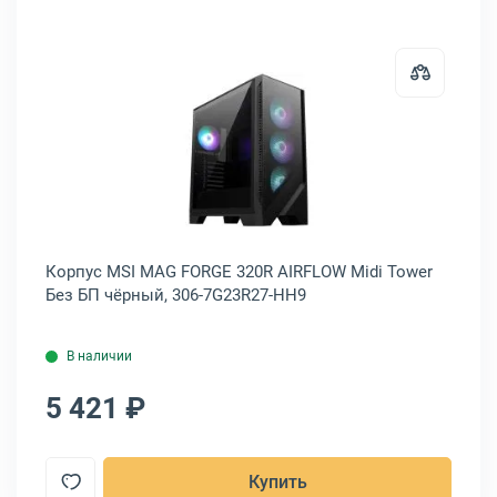
)
PCCOOLER ME200 MESH BK Midi Tower Без БП чёрный, ME200 MESH 
Открыть товар: Корпус MSI MAG 
ез
Корпус MSI MAG FORGE 320R AIRFLOW Midi Tower
Ко
Без БП чёрный, 306-7G23R27-HH9
BK
В наличии
5 421 ₽
5
Купить