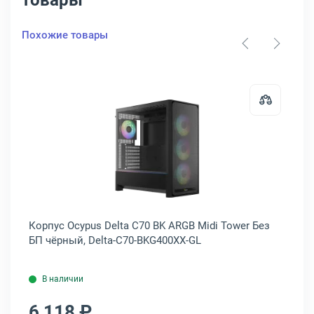
товары
Похожие товары
1STPLAYER MEGAVIEW MV8-TP Midi Tower Без БП чёрный, MV8-TP-BK
Открыть товар: Корпус Ocypus Del
r
Корпус Ocypus Delta C70 BK ARGB Midi Tower Без
Ко
БП чёрный, Delta-C70-BKG400XX-GL
чё
В наличии
6 118 ₽
7