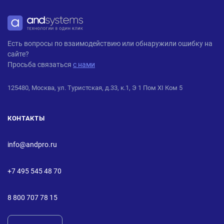
ANDPRO
Есть вопросы по взаимодействию или обнаружили ошибку на
сайте?
Просьба связаться
с нами
125480, Москва, ул. Туристская, д.33, к.1, Э 1 Пом XI Ком 5
КОНТАКТЫ
info@andpro.ru
+7 495 545 48 70
8 800 707 78 15