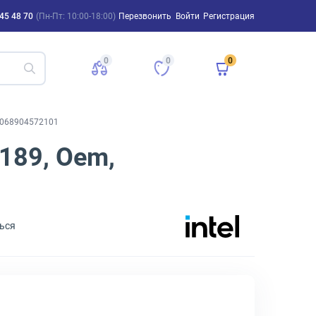
45 48 70
(Пн-Пт: 10:00-18:00)
Перезвонить
Войти
Регистрация
0
0
0
D8068904572101
189, Oem,
ься