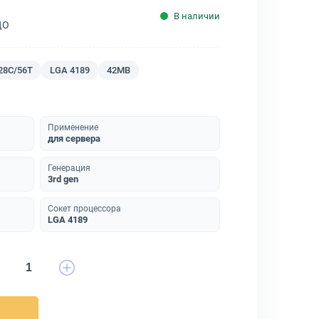
В наличии
ДО
28C/56T
LGA 4189
42MB
Применение
для сервера
Генерация
3rd gen
Сокет процессора
LGA 4189