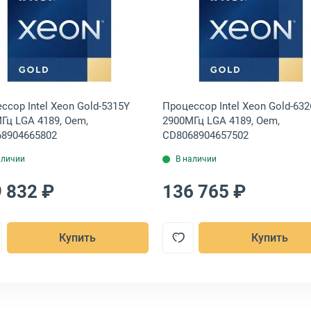
em, CD8068904570201
ll Xeon Gold-5320 2200МГц LGA 4189, Oem, 338-CBXZ
Открыть товар: Процессор Intel Xeon Gold-5315Y 320
Открыть това
ссор Intel Xeon Gold-5315Y
Процессор Intel Xeon Gold-632
Гц LGA 4189, Oem,
2900МГц LGA 4189, Oem,
8904665802
CD8068904657502
аличии
В наличии
 832 ₽
136 765 ₽
Купить
Купить