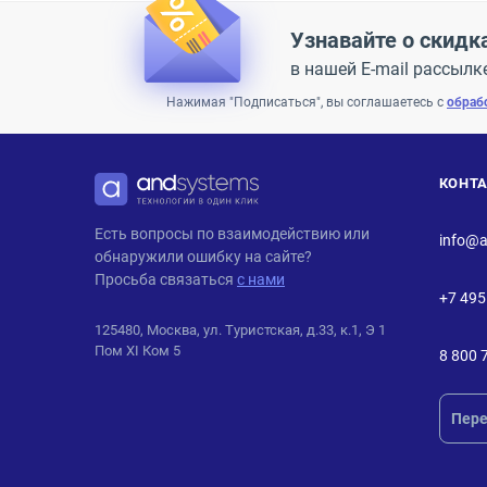
Узнавайте о скидк
в нашей E-mail рассылк
Нажимая "Подписаться", вы соглашаетесь с
обраб
КОНТ
ANDPRO
Есть вопросы по взаимодействию или
info@a
обнаружили ошибку на сайте?
Просьба связаться
с нами
+7 495
125480, Москва, ул. Туристская, д.33, к.1, Э 1
Пом XI Ком 5
8 800 
Пере