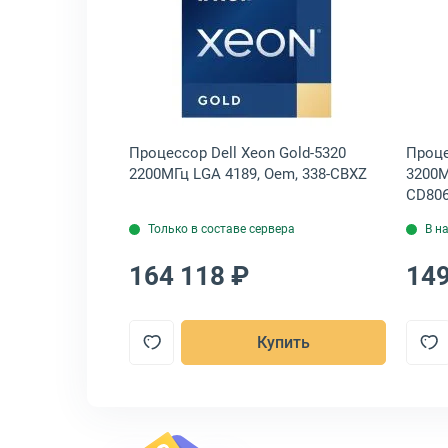
7302
6348 2600МГц LGA 4189, Oem, CD8068904572204
крыть товар: Процессор Intel Xeon Gold-6346 3100МГц LGA 4189, O
Открыть товар: Процессор De
 Gold-6346
Процессор Dell Xeon Gold-5320
Проце
em,
2200МГц LGA 4189, Oem, 338-CBXZ
3200М
CD806
Только в составе сервера
В н
164 118 ₽
149
пить
Купить