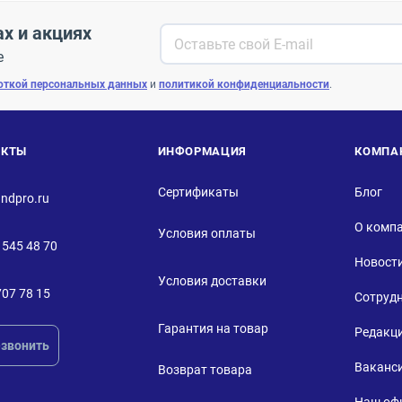
ах и акциях
е
откой персональных данных
и
политикой конфиденциальности
.
АКТЫ
ИНФОРМАЦИЯ
КОМПА
Сертификаты
Блог
ndpro.ru
О комп
Условия оплаты
 545 48 70
Новост
Условия доставки
707 78 15
Сотруд
Гарантия на товар
Редакц
звонить
Ваканс
Возврат товара
Наш оф