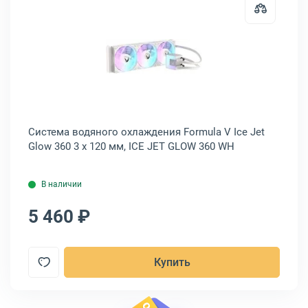
43)
eepCool AK620 120 мм, AK620
Открыть товар: Система водяного 
Система водяного охлаждения Formula V Ice Jet
Си
Glow 360 3 x 120 мм, ICE JET GLOW 360 WH
Pr
В наличии
5 460 ₽
5
Купить