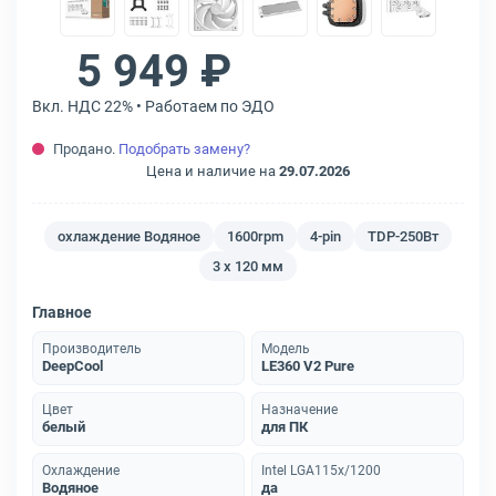
5 949 ₽
Вкл. НДС 22% • Работаем по ЭДО
Продано.
Подобрать замену?
Цена и наличие на
29.07.2026
охлаждение Водяное
1600rpm
4-pin
TDP-250Вт
3 x 120 мм
Главное
Производитель
Модель
DeepCool
LE360 V2 Pure
Цвет
Назначение
белый
для ПК
Охлаждение
Intel LGA115x/1200
Водяное
да