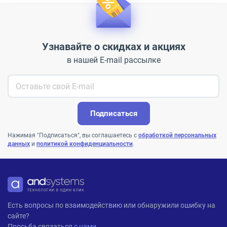
Узнавайте о скидках и акциях
в нашей E-mail рассылке
Подписаться
Нажимая "Подписаться", вы соглашаетесь с
обработкой персональных
данных
и
политикой конфиденциальности
.
ANDPRO
Есть вопросы по взаимодействию или обнаружили ошибку на
сайте?
Просьба связаться
с нами