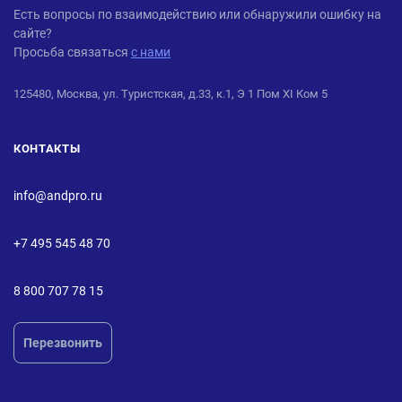
ANDPRO
Есть вопросы по взаимодействию или обнаружили ошибку на
сайте?
Просьба связаться
с нами
125480, Москва, ул. Туристская, д.33, к.1, Э 1 Пом XI Ком 5
КОНТАКТЫ
info@andpro.ru
+7 495 545 48 70
8 800 707 78 15
Перезвонить