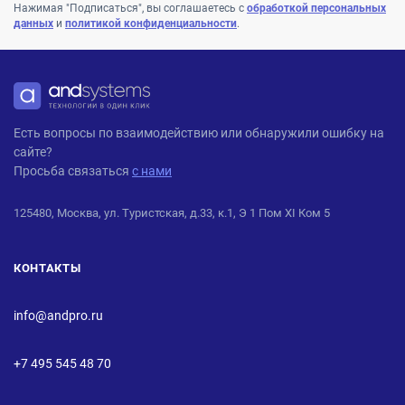
Нажимая "Подписаться", вы соглашаетесь с
обработкой персональных
данных
и
политикой конфиденциальности
.
ANDPRO
Есть вопросы по взаимодействию или обнаружили ошибку на
сайте?
Просьба связаться
с нами
125480, Москва, ул. Туристская, д.33, к.1, Э 1 Пом XI Ком 5
КОНТАКТЫ
info@andpro.ru
+7 495 545 48 70