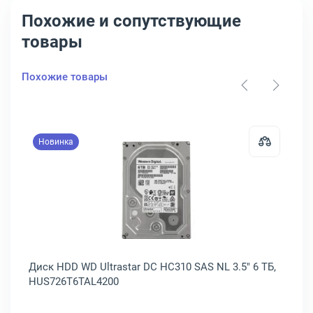
Похожие и сопутствующие
товары
Похожие товары
Новинка
 Lenovo ThinkSystem SAS 2.5" 1.8 ТБ, 7XB7A00028
Открыть товар: Диск HDD WD Ultr
Диск HDD WD Ultrastar DC HC310 SAS NL 3.5" 6 ТБ,
Ди
HUS726T6TAL4200