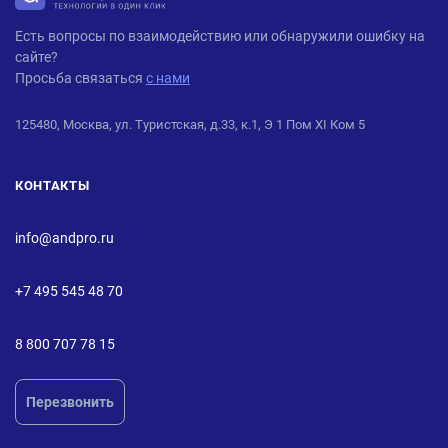
ANDPRO
Есть вопросы по взаимодействию или обнаружили ошибку на
сайте?
Просьба связаться
с нами
125480, Москва, ул. Туристская, д.33, к.1, Э 1 Пом XI Ком 5
КОНТАКТЫ
info@andpro.ru
+7 495 545 48 70
8 800 707 78 15
Перезвонить