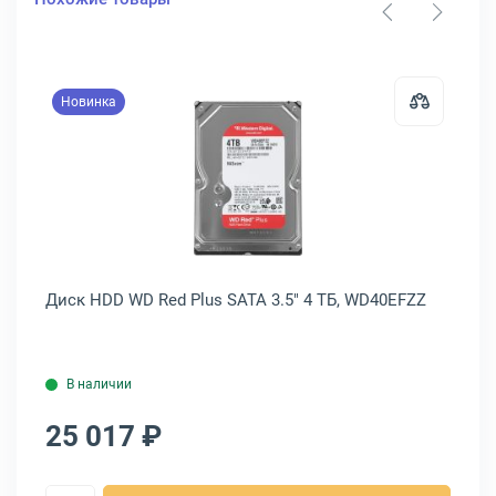
Новинка
 Dell PowerEdge SATA 3.5" 2 ТБ, 400-ASHX
Открыть товар: Диск HDD WD Red P
HX
Диск HDD WD Red Plus SATA 3.5" 4 ТБ, WD40EFZZ
Ди
HU
В наличии
25 017 ₽
2