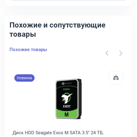
Похожие и сопутствующие
товары
Похожие товары
Новинка
 Dell PowerEdge SAS NL 3.5" 10 ТБ, 400-AZYE
Открыть товар: Диск HDD Seagate
Диск HDD Seagate Exos M SATA 3.5" 24 ТБ,
Ди