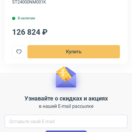
ST24000NM001K
3.
В наличии
126 824 ₽
1
Купить
Узнавайте о скидках и акциях
в нашей E-mail рассылке