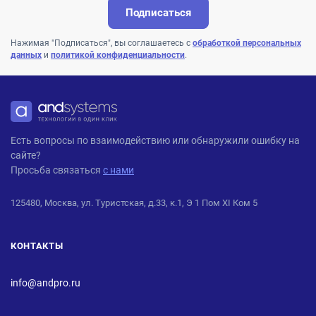
Подписаться
Нажимая "Подписаться", вы соглашаетесь с
обработкой персональных
данных
и
политикой конфиденциальности
.
ANDPRO
Есть вопросы по взаимодействию или обнаружили ошибку на
сайте?
Просьба связаться
с нами
125480, Москва, ул. Туристская, д.33, к.1, Э 1 Пом XI Ком 5
КОНТАКТЫ
info@andpro.ru