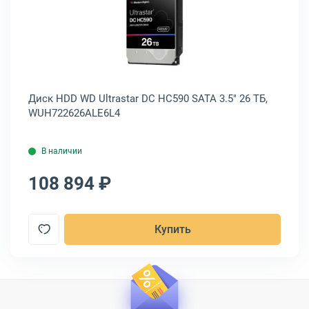
D WD Gold SATA 3.5" 16 ТБ, WD161KRYZ
Открыть товар: Диск HDD WD Ultr
Диск HDD WD Ultrastar DC HC590 SATA 3.5" 26 ТБ,
Ди
WUH722626ALE6L4
WU
В наличии
108 894 ₽
1
Купить