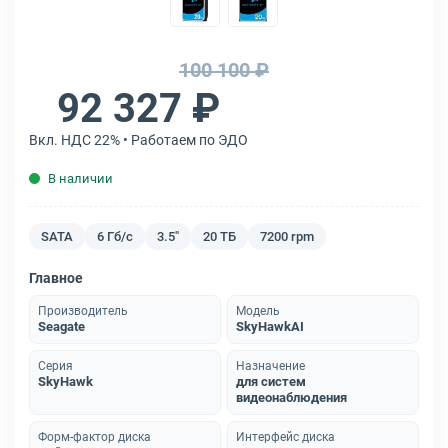
100 100 ₽
92 327 ₽
Вкл. НДС 22% • Работаем по ЭДО
В наличии
SATA
6 Гб/с
3.5"
20 ТБ
7200 rpm
Главное
Производитель
Модель
Seagate
SkyHawkAI
Серия
Назначение
SkyHawk
для систем
видеонаблюдения
Форм-фактор диска
Интерфейс диска