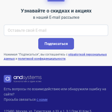
Узнавайте о скидках и акциях
в нашей E-mail рассылке
Подписаться
Нажимая "Подписаться", вы соглашаетесь с
обработкой персональных
данных
и
политикой конфиденциальности
.
ANDPRO
Есть вопросы по взаимодействию или обнаружили ошибку на
сайте?
Просьба связаться
с нами
125480, Москва, ул. Туристская, д.33, к.1, Э 1 Пом XI Ком 5