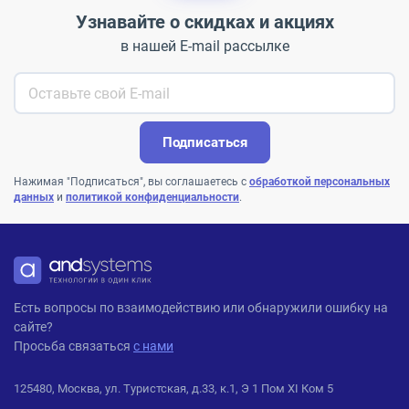
Узнавайте о скидках и акциях
в нашей E-mail рассылке
Подписаться
Нажимая "Подписаться", вы соглашаетесь с
обработкой персональных
данных
и
политикой конфиденциальности
.
ANDPRO
Есть вопросы по взаимодействию или обнаружили ошибку на
сайте?
Просьба связаться
с нами
125480, Москва, ул. Туристская, д.33, к.1, Э 1 Пом XI Ком 5