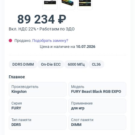
89 234 ₽
Вкл. НДС 22% • Работаем по ЭДО
Продано.
Подобрать замену?
Цена и наличие на
10.07.2026
DDR5 DIMM
On-Die ECC
6000 МГц
CL36
Главное
Производитель
Модель
Kingston
FURY Beast Black RGB EXPO
Серия
Применение
FURY
для игр
Тип памяти
Слот памяти
DDR5
DIMM