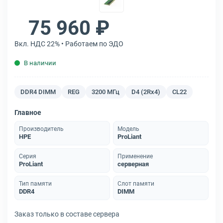
75 960 ₽
Вкл. НДС 22% • Работаем по ЭДО
В наличии
DDR4 DIMM
REG
3200 МГц
D4 (2Rx4)
CL22
Главное
Производитель
Модель
HPE
ProLiant
Серия
Применение
ProLiant
серверная
Тип памяти
Слот памяти
DDR4
DIMM
Заказ только в составе сервера