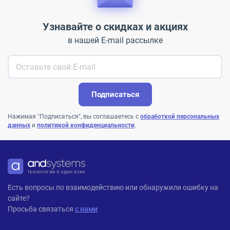
Узнавайте о скидках и акциях
в нашей E-mail рассылке
Подписаться
Нажимая "Подписаться", вы соглашаетесь с
обработкой персональных
данных
и
политикой конфиденциальности
.
ANDPRO
Есть вопросы по взаимодействию или обнаружили ошибку на
сайте?
Просьба связаться
с нами