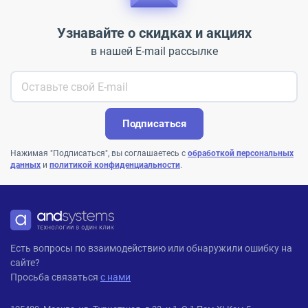
Узнавайте о скидках и акциях
в нашей E-mail рассылке
Подписаться
Нажимая "Подписаться", вы соглашаетесь с
обработкой персональных
данных
и
политикой конфиденциальности
.
ANDPRO
Есть вопросы по взаимодействию или обнаружили ошибку на
сайте?
Просьба связаться
с нами