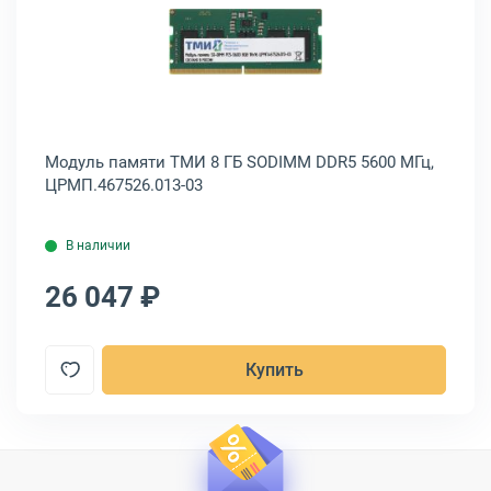
, PSD516G480081
памяти Synology RS 21 series 4Гб SODIMM DDR4D4ES01-4G
Открыть товар: Модуль памяти Т
MM
Модуль памяти ТМИ 8 ГБ SODIMM DDR5 5600 МГц,
Ко
ЦРМП.467526.013-03
Pn
KF
В наличии
26 047 ₽
3
Купить