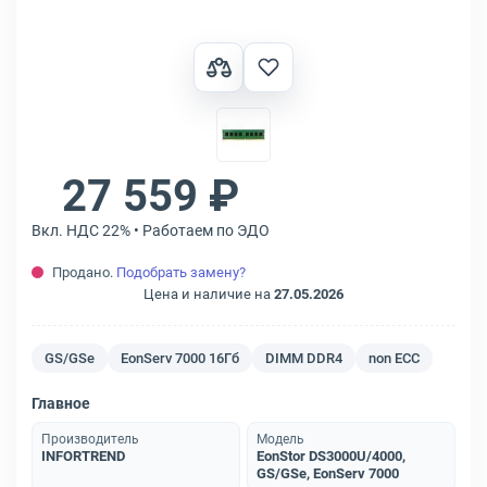
27 559 ₽
Вкл. НДС 22% • Работаем по ЭДО
Продано.
Подобрать замену?
Цена и наличие на
27.05.2026
GS/GSe
EonServ 7000 16Гб
DIMM DDR4
non ECC
Главное
Производитель
Модель
INFORTREND
EonStor DS3000U/4000,
GS/GSe, EonServ 7000