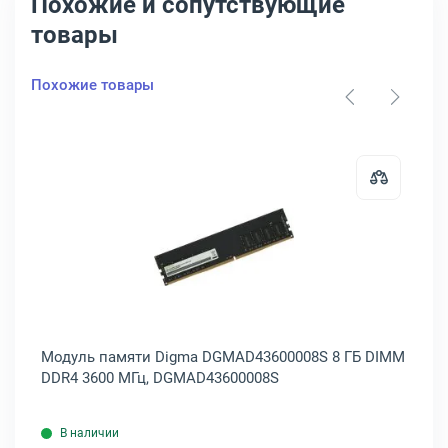
Похожие и сопутствующие
товары
Похожие товары
CQYBGH
памяти FoxLine 16 ГБ SODIMM DDR4 3200 МГц, FL3200D4S22-16G
Открыть товар: Модуль памяти 
0
Модуль памяти Digma DGMAD43600008S 8 ГБ DIMM
Мо
DDR4 3600 МГц, DGMAD43600008S
26
В наличии