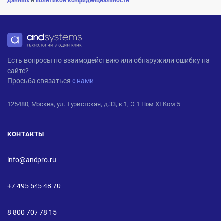
данных
и
политикой конфиденциальности
.
ANDPRO
Есть вопросы по взаимодействию или обнаружили ошибку на
сайте?
Просьба связаться
с нами
125480, Москва, ул. Туристская, д.33, к.1, Э 1 Пом XI Ком 5
КОНТАКТЫ
info@andpro.ru
+7 495 545 48 70
8 800 707 78 15