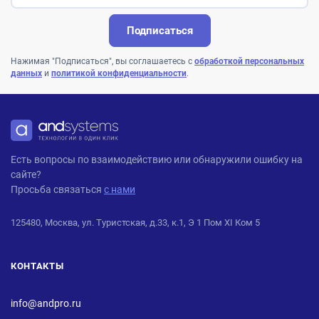
Подписаться
Нажимая "Подписаться", вы соглашаетесь с
обработкой персональных
данных
и
политикой конфиденциальности
.
ANDPRO
Есть вопросы по взаимодействию или обнаружили ошибку на
сайте?
Просьба связаться
с нами
125480, Москва, ул. Туристская, д.33, к.1, Э 1 Пом XI Ком 5
КОНТАКТЫ
info@andpro.ru