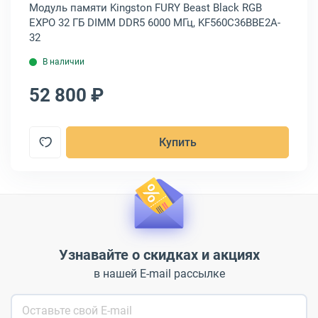
R5
Модуль памяти Kingston FURY Beast Black RGB
Мо
EXPO 32 ГБ DIMM DDR5 6000 МГц, KF560C36BBE2A-
ГБ
32
В наличии
52 800 ₽
5
Купить
Узнавайте о скидках и акциях
в нашей E-mail рассылке