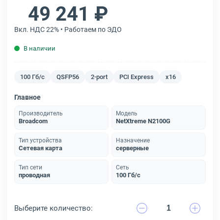
49 241 ₽
Вкл. НДС 22% • Работаем по ЭДО
В наличии
100 Гб/с
QSFP56
2-port
PCI Express
x16
Главное
Производитель
Модель
Broadcom
NetXtreme N2100G
Тип устройства
Назначение
Сетевая карта
серверные
Тип сети
Сеть
проводная
100 Гб/с
Выберите количество: