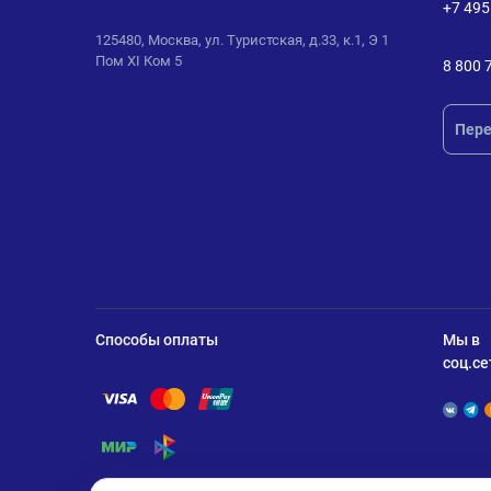
+7 495
125480, Москва, ул. Туристская, д.33, к.1, Э 1
Пом XI Ком 5
8 800 
Пере
Способы оплаты
Мы в
соц.се
Помощь по оплате Visa
Помощь по оплате Mastercard
Помощь по оплате UnionPay
Помощь по оплате Мир
Помощь по оплате СБП