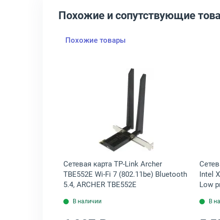
Похожие и сопутствующие тов
Похожие товары
nox ConnectX-3 10 Гб/с SFP PLUS 2-port, LREC6822XF-2SFP+
крыть товар: Сетевая карта Mellanox ConnectX-4 Lx EN 10 Гб/с SFP2
Открыть товар: Сетевая карта
nox ConnectX-4
Сетевая карта TP-Link Archer
Сетев
-port,
TBE552E Wi-Fi 7 (802.11be) Bluetooth
Intel 
5.4, ARCHER TBE552E
Low p
В наличии
В н