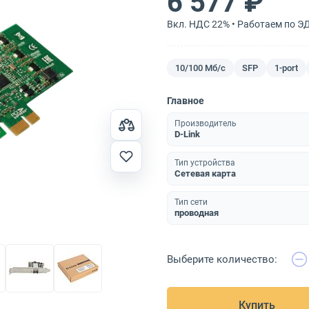
6 577 ₽
Вкл. НДС 22% • Работаем по Э
10/100 Мб/с
SFP
1-port
Главное
Производитель
D-Link
Тип устройства
Сетевая карта
Тип сети
проводная
Выберите количество:
Купить