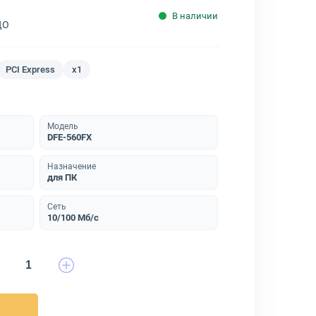
В наличии
ДО
PCI Express
x1
Модель
DFE-560FX
Назначение
для ПК
Сеть
10/100 Мб/с