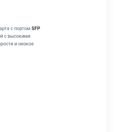
арта с портом
SFP
ей с высокими
рости и низкое