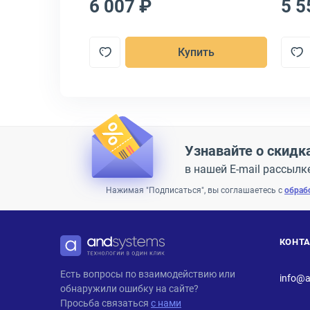
6 007 ₽
5 5
пить
Купить
Узнавайте о скидк
в нашей E-mail рассылк
Нажимая "Подписаться", вы соглашаетесь с
обраб
КОНТ
ANDPRO
Есть вопросы по взаимодействию или
info@a
обнаружили ошибку на сайте?
Просьба связаться
с нами