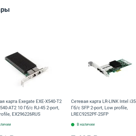
ары
8 2-port, MCX4121A-XCAT
 TP-Link Archer TBE552E Wi-Fi 7 (802.11be) Bluetooth 5.4, ARCHER T
Открыть товар: Сетевая карта Exegate EXE-X540-T2 Intel
Открыть товар
ая карта Exegate EXE-X540-T2
Сетевая карта LR-LINK Intel i35
X540-AT2 10 Гб/с RJ-45 2-port,
Гб/с SFP 2-port, Low profile,
rofile, EX296226RUS
LREC9252PF-2SFP
аличии
В наличии