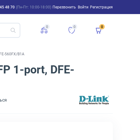
45 48 70
(Пн-Пт: 10:00-18:00)
Перезвонить
Войти
Регистрация
0
0
0
DFE-560FX/B1A
P 1-port, DFE-
ься