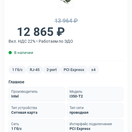
13 964 ₽
12 865 ₽
Вкл. НДС 22% • Работаем по ЭДО
В наличии
1 Гб/с
RJ-45
2-port
PCI Express
x4
Главное
Производитель
Модель
Intel
I350-T2
Тип устройства
Тип сети
Сетевая карта
проводная
Сеть
Интерфейс подключения
1 Гб/с
PCI Express