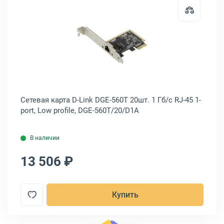
 BCM957414A4142CC
арта Marvell Qlogic QLE2672, HBA 16 Гб/с SR 2-port, QLE2672-CK
Открыть товар: Сетевая карта D-Li
/с
Сетевая карта D-Link DGE-560T 20шт. 1 Гб/с RJ-45 1-
Се
port, Low profile, DGE-560T/20/D1A
4-p
В наличии
13 506 ₽
1
Купить