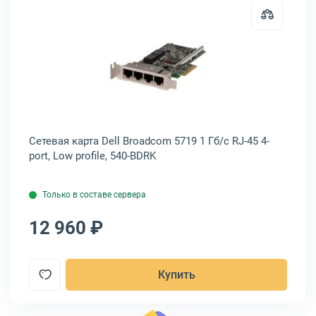
 AOC-STG-I4S
карта SILICOM PE325G2I71 Intel XXV710-AM2 25 Гб/с SFP28 2-port, 
Открыть товар: Сетевая карта Dell
Сетевая карта Dell Broadcom 5719 1 Гб/с RJ-45 4-
Се
port, Low profile, 540-BDRK
LI
Только в составе сервера
12 960 ₽
1
Купить