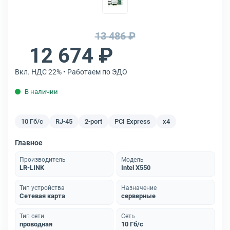
13 486 ₽
12 674 ₽
Вкл. НДС 22% • Работаем по ЭДО
В наличии
10 Гб/с
RJ-45
2-port
PCI Express
x4
Главное
Производитель
Модель
LR-LINK
Intel X550
Тип устройства
Назначение
Сетевая карта
серверные
Тип сети
Сеть
проводная
10 Гб/с