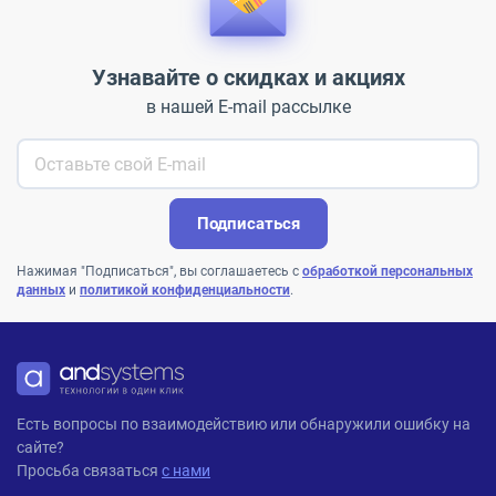
Узнавайте о скидках и акциях
в нашей E-mail рассылке
Подписаться
Нажимая "Подписаться", вы соглашаетесь с
обработкой персональных
данных
и
политикой конфиденциальности
.
ANDPRO
Есть вопросы по взаимодействию или обнаружили ошибку на
сайте?
Просьба связаться
с нами