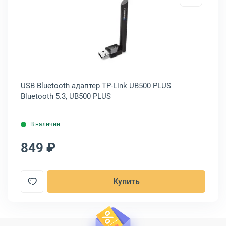
ooth адаптер TP-Link UB500 Bluetooth 5.0, UB500
Открыть товар: USB Bluetooth ада
0,
USB Bluetooth адаптер TP-Link UB500 PLUS
US
Bluetooth 5.3, UB500 PLUS
BU
В наличии
849 ₽
1
Купить