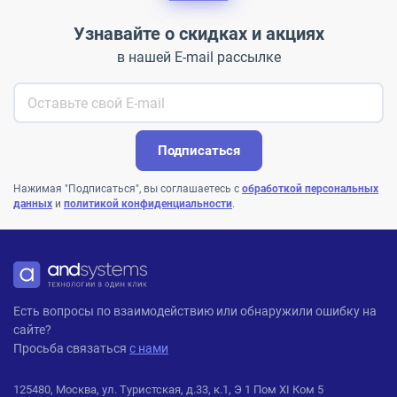
Узнавайте о скидках и акциях
в нашей E-mail рассылке
Подписаться
Нажимая "Подписаться", вы соглашаетесь с
обработкой персональных
данных
и
политикой конфиденциальности
.
ANDPRO
Есть вопросы по взаимодействию или обнаружили ошибку на
сайте?
Просьба связаться
с нами
125480, Москва, ул. Туристская, д.33, к.1, Э 1 Пом XI Ком 5