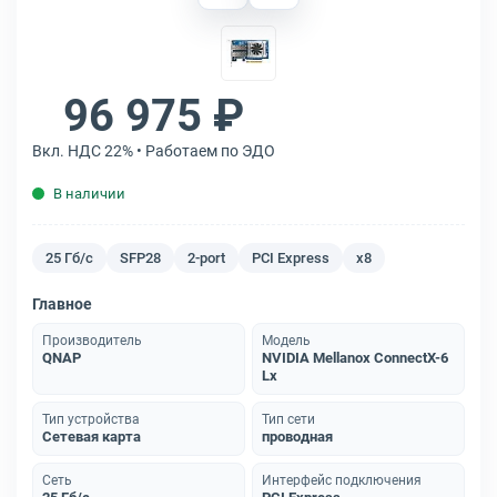
96 975 ₽
Вкл. НДС 22% • Работаем по ЭДО
В наличии
25 Гб/с
SFP28
2-port
PCI Express
x8
Главное
Производитель
Модель
QNAP
NVIDIA Mellanox ConnectX-6
Lx
Тип устройства
Тип сети
Сетевая карта
проводная
Сеть
Интерфейс подключения