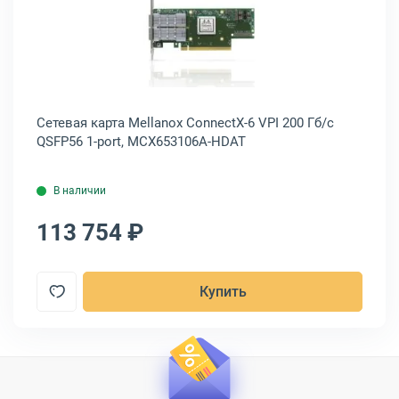
CX653106A-ECAT-SP
карта Mellanox ConnectX-6 Dx 100 Гб/с QSFP56 2-port, MCX623106A
Открыть товар: Сетевая карта Mel
Сетевая карта Mellanox ConnectX-6 VPI 200 Гб/с
Се
QSFP56 1-port, MCX653106A-HDAT
QS
В наличии
113 754 ₽
9
Купить