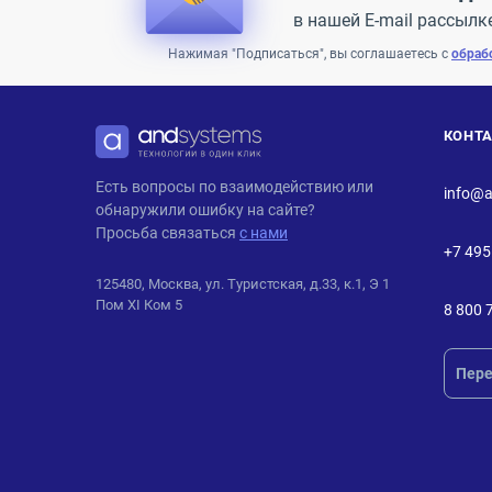
в нашей E-mail рассылк
Нажимая "Подписаться", вы соглашаетесь с
обраб
КОНТ
ANDPRO
Есть вопросы по взаимодействию или
info@a
обнаружили ошибку на сайте?
Просьба связаться
с нами
+7 495
125480, Москва, ул. Туристская, д.33, к.1, Э 1
Пом XI Ком 5
8 800 
Пере