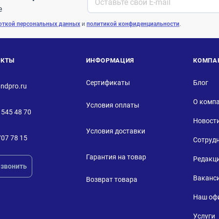
е
откой персональных данных
и
политикой конфиденциальности
.
АКТЫ
ИНФОРМАЦИЯ
КОМПА
Сертификаты
Блог
ndpro.ru
О комп
Условия оплаты
 545 48 70
Новост
Условия доставки
707 78 15
Сотруд
Гарантия на товар
Редакц
звонить
Ваканс
Возврат товара
Наш оф
Услуги