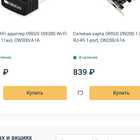
rt, EX281223RUS
а Mercusys MA14N Wi-Fi 6 (802.11ax), MA14N
Открыть товар: USB WiFi адаптер ORIGO OW300 Wi-Fi 6
Открыть това
iFi адаптер ORIGO OW300 Wi-Fi
Сетевая карта ORIGO ON200 1 
2.11ax), OW300/A1A
RJ-45 1-port, ON200/A1A
аличии
В наличии
 ₽
839 ₽
Купить
Купить
ах и акциях