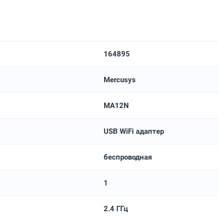
164895
Mercusys
MA12N
USB WiFi адаптер
беспроводная
1
2.4 ГГц