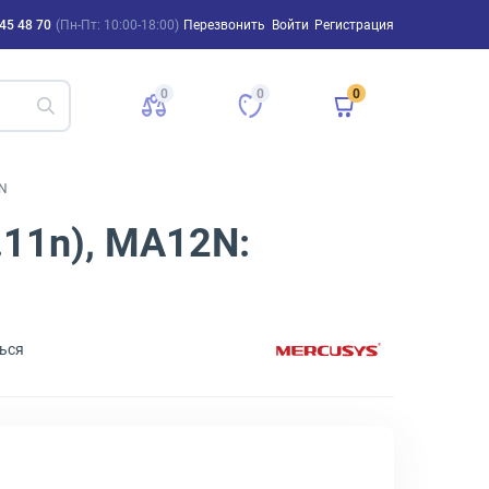
45 48 70
(Пн-Пт: 10:00-18:00)
Перезвонить
Войти
Регистрация
0
0
0
2N
.11n), MA12N:
ься