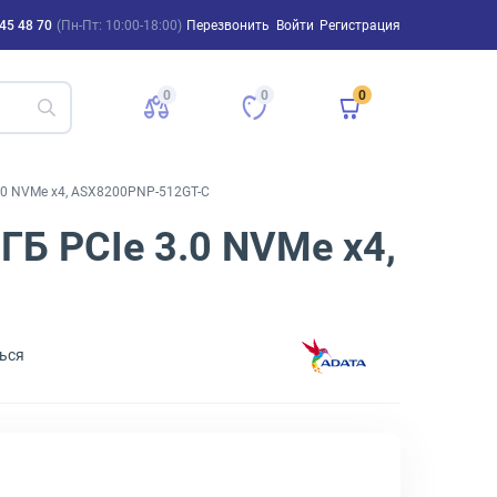
45 48 70
(Пн-Пт: 10:00-18:00)
Перезвонить
Войти
Регистрация
0
0
0
3.0 NVMe x4, ASX8200PNP-512GT-C
ГБ PCIe 3.0 NVMe x4,
ься