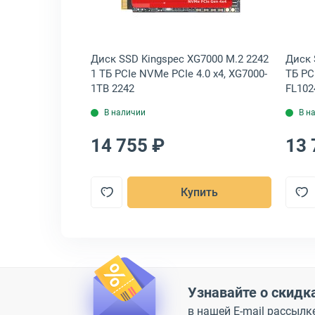
2280P4U PRO
Диск SSD Kingspec XG7000 M.2 2242
Диск 
.0 NVMe x4,
1 ТБ PCIe NVMe PCIe 4.0 x4, XG7000-
ТБ PC
-1
1TB 2242
FL10
В наличии
В н
14 755 ₽
13 
пить
Купить
Узнавайте о скидк
в нашей E-mail рассылк