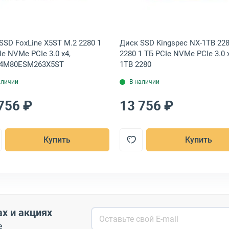
SSD FoxLine X5ST M.2 2280 1
Диск SSD Kingspec NX-1TB 228
Ie NVMe PCIe 3.0 x4,
2280 1 ТБ PCIe NVMe PCIe 3.0 x
24M80ESM263X5ST
1TB 2280
аличии
В наличии
756 ₽
13 756 ₽
Купить
Купить
ах и акциях
е