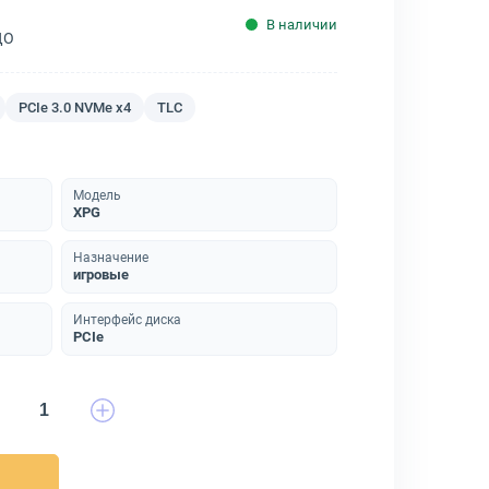
В наличии
ДО
PCIe 3.0 NVMe x4
TLC
Модель
XPG
Назначение
игровые
Интерфейс диска
PCIe