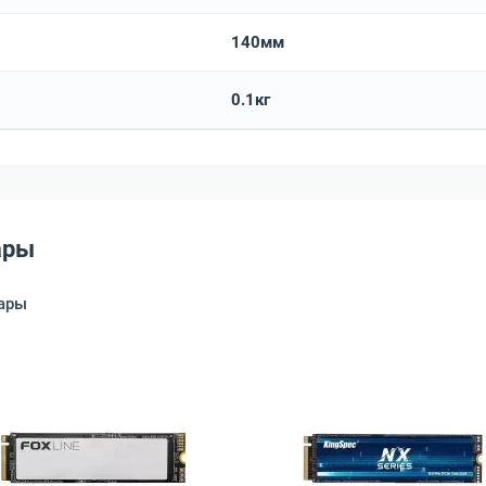
140мм
0.1кг
ары
ары
3.0 NVMe x4, AP1TBAS2280P4UPRO-1
gspec XG7000 M.2 2242 1 ТБ PCIe NVMe PCIe 4.0 x4, XG7000-1TB 224
Открыть товар: Диск SSD FoxLine X5ST M.2 2280 1 ТБ 
Открыть това