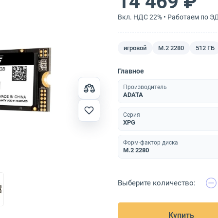
14 469 ₽
Вкл. НДС 22% • Работаем по Э
игровой
M.2 2280
512 ГБ
Главное
Производитель
ADATA
Серия
XPG
Форм-фактор диска
M.2 2280
Выберите количество:
Купить