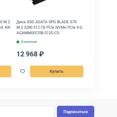
0 M.2
Диск SSD ADATA XPG BLADE S70
Диск SSD Kings
4, NX-
M.2 2280 512 ГБ PCIe NVMe PCIe 4.0,
1 ТБ PCIe NVMe 
AGAMMIXS70B-512G-CS
1TB
В наличии
В наличии
12 968 ₽
15 333 ₽
Купить
Подписаться