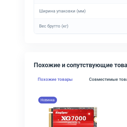
Ширина упаковки (мм)
Вес брутто (кг)
Похожие и сопутствующие тов
Похожие товары
Совместимые тов
Новинка
2280 1 ТБ PCIe 4.0 NVMe x4, NT01NV5000-1T0-E4X
крыть товар: Диск SSD Apacer AS2280P4U PRO M.2 2280 1 ТБ PCIe 
Открыть товар: Диск SSD Kin