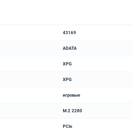
43169
ADATA
XPG
XPG
игровые
M.2 2280
PCIe