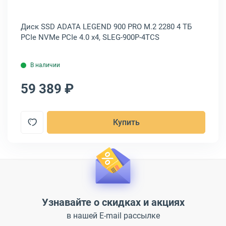
Диск SSD ADATA LEGEND 900 PRO M.2 2280 4 ТБ
Ди
PCIe NVMe PCIe 4.0 x4, SLEG-900P-4TCS
CT
В наличии
59 389 ₽
5
Купить
Узнавайте о скидках и акциях
в нашей E-mail рассылке