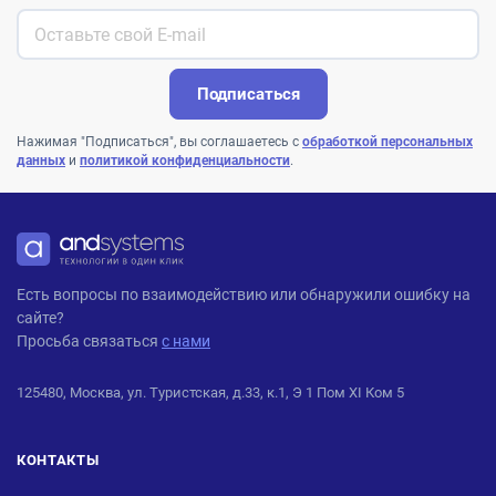
Подписаться
Нажимая "Подписаться", вы соглашаетесь с
обработкой персональных
данных
и
политикой конфиденциальности
.
ANDPRO
Есть вопросы по взаимодействию или обнаружили ошибку на
сайте?
Просьба связаться
с нами
125480, Москва, ул. Туристская, д.33, к.1, Э 1 Пом XI Ком 5
КОНТАКТЫ