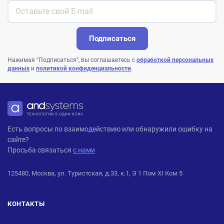
Подписаться
Нажимая "Подписаться", вы соглашаетесь с
обработкой персональных
данных
и
политикой конфиденциальности
.
ANDPRO
Есть вопросы по взаимодействию или обнаружили ошибку на
сайте?
Просьба связаться
с нами
125480, Москва, ул. Туристская, д.33, к.1, Э 1 Пом XI Ком 5
КОНТАКТЫ