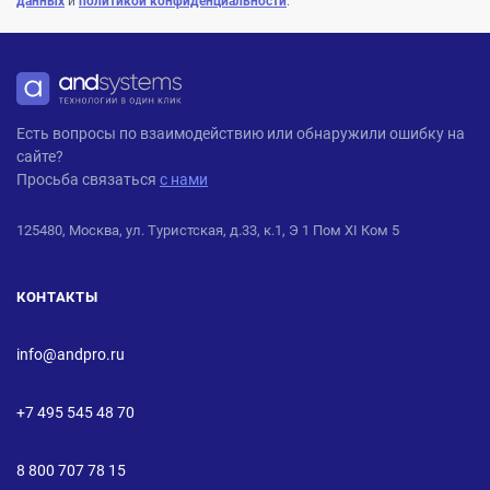
данных
и
политикой конфиденциальности
.
ANDPRO
Есть вопросы по взаимодействию или обнаружили ошибку на
сайте?
Просьба связаться
с нами
125480, Москва, ул. Туристская, д.33, к.1, Э 1 Пом XI Ком 5
КОНТАКТЫ
info@andpro.ru
+7 495 545 48 70
8 800 707 78 15