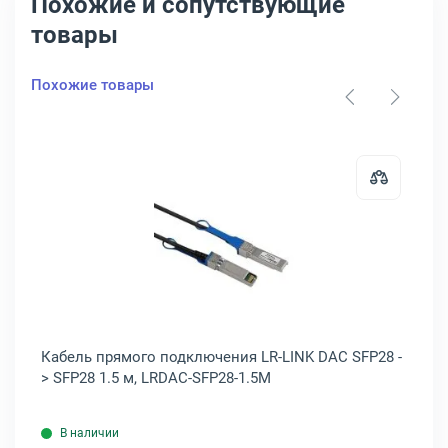
Похожие и сопутствующие
товары
Похожие товары
, SM5220-1M
рямого подключения ACD Direct Attach SFP PLUS -&gt; SFP PLUS 3 м
Открыть товар: Кабель прямого п
Кабель прямого подключения LR-LINK DAC SFP28 -
Ка
> SFP28 1.5 м, LRDAC-SFP28-1.5M
PL
В наличии