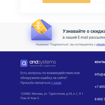
Узнавайте о скидк
в нашей E-mail рассылк
Нажимая "Подписаться", вы соглашаетесь с
обраб
КОНТ
ANDPRO
Есть вопросы по взаимодействию или
info@a
обнаружили ошибку на сайте?
Просьба связаться
с нами
+7 495
125480, Москва, ул. Туристская, д.33, к.1, Э 1
Пом XI Ком 5
8 800 