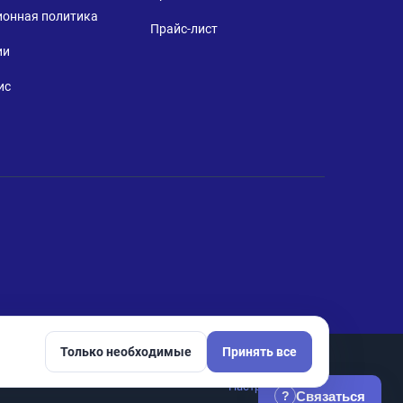
ионная политика
Прайс-лист
ии
ис
Только необходимые
Принять все
Настройки cookie
Связаться
?