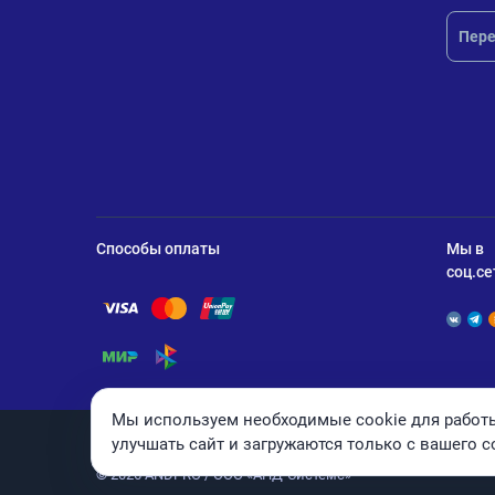
Пере
Способы оплаты
Мы в
соц.се
Помощь по оплате Visa
Помощь по оплате Mastercard
Помощь по оплате UnionPay
Помощь по оплате Мир
Помощь по оплате СБП
Мы используем необходимые cookie для работы
улучшать сайт и загружаются только с вашего с
© 2026 ANDPRO / ООО «АНД-Системс»