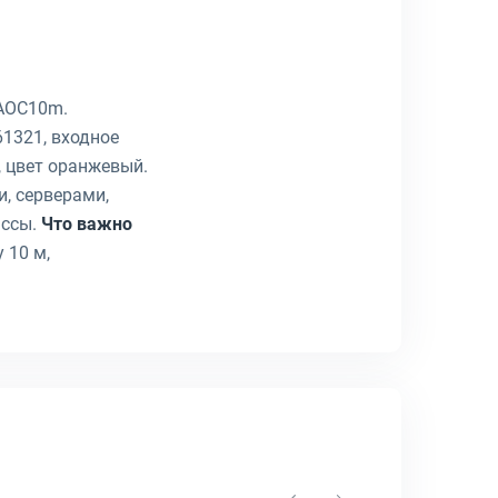
-AOC10m.
61321, входное
, цвет оранжевый.
, серверами,
ассы.
Что важно
 10 м,