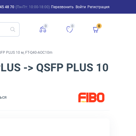
45 48 70
(Пн-Пт: 10:00-18:00)
Перезвонить
Войти
Регистрация
0
0
0
SFP PLUS 10 м, FT-Q40-AOC10m
LUS -> QSFP PLUS 10
ься