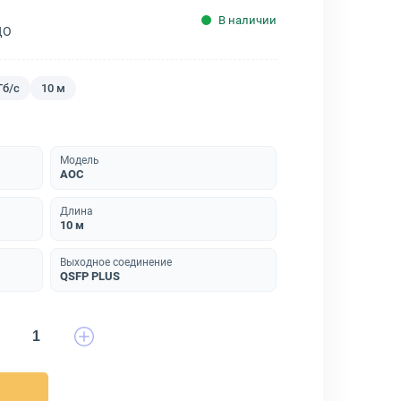
В наличии
ДО
Гб/с
10 м
Модель
AOC
Длина
10 м
Выходное соединение
QSFP PLUS