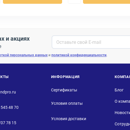
ах и акциях
е
откой персональных данных
и
политикой конфиденциальности
.
АКТЫ
ИНФОРМАЦИЯ
КОМПА
Сертификаты
Блог
ndpro.ru
О комп
Условия оплаты
 545 48 70
Новост
Условия доставки
707 78 15
Сотруд