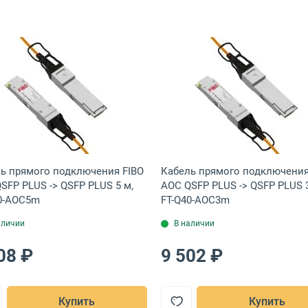
0CM=
+ -&gt; SFP+ 3 м, SFP-H10GB-CU3M=
ий кабель LR-LINK DAC QSFP28 -&gt; 4 x SFP28 5 м, LRDAC-QSFP28
Открыть товар: Кабель прямого подключения FIBO AOC
Открыть това
ь прямого подключения FIBO
Кабель прямого подключения
SFP PLUS -> QSFP PLUS 5 м,
AOC QSFP PLUS -> QSFP PLUS 3
0-AOC5m
FT-Q40-AOC3m
аличии
В наличии
08 ₽
9 502 ₽
Купить
Купить