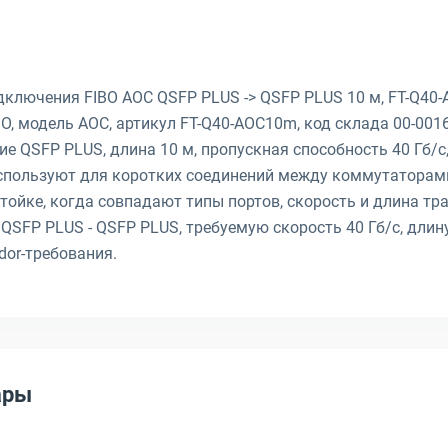
ключения FIBO AOC QSFP PLUS -> QSFP PLUS 10 м, FT-Q40
O, модель AOC, артикул FT-Q40-AOC10m, код склада 00-001
е QSFP PLUS, длина 10 м, пропускная способность 40 Гб/с
пользуют для коротких соединений между коммутаторами
ойке, когда совпадают типы портов, скорость и длина тр
QSFP PLUS - QSFP PLUS, требуемую скорость 40 Гб/с, длину
dor-требования.
ары