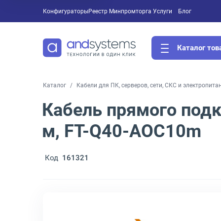
Конфигураторы
Реестр Минпромторга
Услуги
Блог
Каталог тов
Каталог
Кабели для ПК, серверов, сети, СКС и электропита
Кабель прямого под
м, FT-Q40-AOC10m
Код
161321