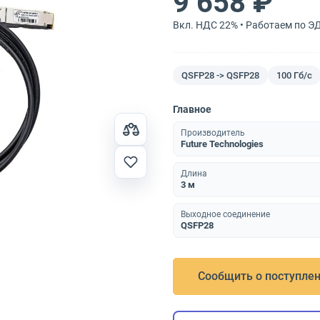
9 658 ₽
Вкл. НДС 22% • Работаем по Э
QSFP28 -> QSFP28
100 Гб/с
Главное
Производитель
Future Technologies
Длина
3 м
Выходное соединение
QSFP28
Сообщить о поступле