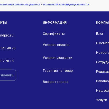
откой персональных данных
и
политикой конфиденциальности
.
АКТЫ
ИНФОРМАЦИЯ
КОМПА
Сертификаты
Блог
ndpro.ru
О комп
Условия оплаты
 545 48 70
Новост
Условия доставки
707 78 15
Сотруд
Гарантия на товар
Редакц
звонить
Ваканс
Возврат товара
Наш оф
Услуги