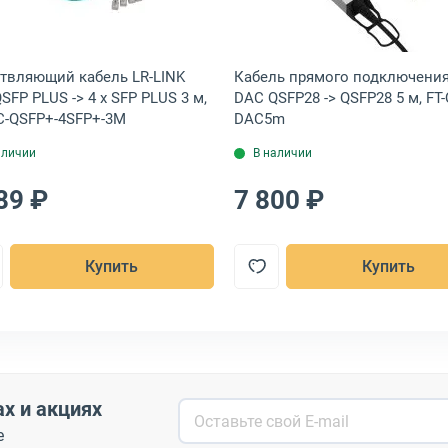
твляющий кабель LR-LINK
Кабель прямого подключения
SFP PLUS -> 4 x SFP PLUS 3 м,
DAC QSFP28 -> QSFP28 5 м, FT-
-QSFP+-4SFP+-3M
DAC5m
аличии
В наличии
89 ₽
7 800 ₽
Купить
Купить
ах и акциях
е