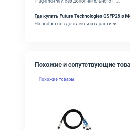
Plug-and-Play, без дополнительного ПО.
Где купить Future Technologies QSFP28 в 
На andpro.ru с доставкой и гарантией.
Похожие и сопутствующие тов
Похожие товары
м, FT-Q40-AOC1m
я ACD QSFP28 -&gt; QSFP28 5 м, ACD-DA-QSFP28-QSFP28-5m
крыть товар: Кабель прямого подключения ACD QSFP PLUS -&gt; 4 x
Открыть товар: Разветвляющ