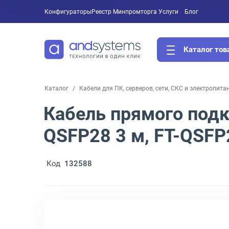
Конфигураторы
Реестр Минпромторга
Услуги
Блог
Каталог тов
Каталог
Кабели для ПК, серверов, сети, СКС и электропита
Кабель прямого подк
QSFP28 3 м, FT-QSF
Код
132588