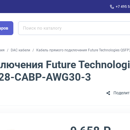
+7 495 5
аров
ния
DAC кабели
Кабель прямого подключения Future Technologies QSFP
лючения Future Technolog
P28-CABP-AWG30-3
Поделит