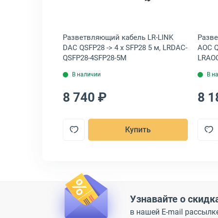
дключения ACD
Разветвляющий кабель LR-LINK
Разве
 PLUS 1 м, ACD-
DAC QSFP28 -> 4 x SFP28 5 м, LRDAC-
AOC Q
QSFP28-4SFP28-5M
LRAOC
В наличии
В н
8 740 ₽
8 1
пить
Купить
Узнавайте о скидк
в нашей E-mail рассылк