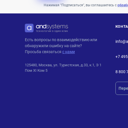
Нажимая "Подписаться", вы соглашаетесь с
обраб
КОНТ
ANDPRO
Есть вопросы по взаимодействию или
info@a
обнаружили ошибку на сайте?
Просьба связаться
с нами
+7 495
125480, Москва, ул. Туристская, д.33, к.1, Э 1
Пом XI Ком 5
8 800 
Пере