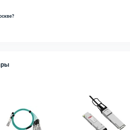
Москве?
ары
 SFP PLUS 1 м, ACD-QSFP-SFP-DA-1m
ий кабель LR-LINK DAC QSFP28 -&gt; 4 x SFP28 5 м, LRDAC-QSFP28
Открыть товар: Разветвляющий кабель LR-LINK AOC QS
Открыть това