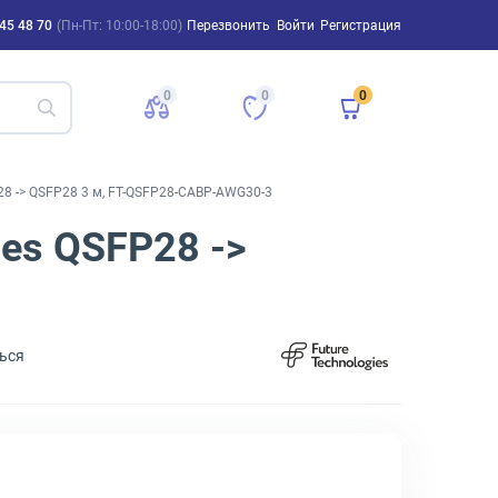
45 48 70
(Пн-Пт: 10:00-18:00)
Перезвонить
Войти
Регистрация
0
0
0
28 -> QSFP28 3 м, FT-QSFP28-CABP-AWG30-3
ies QSFP28 ->
ься