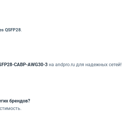
ies QSFP28
.
-QSFP28-CABP-AWG30-3
на andpro.ru для надежных сетей!
угих брендов?
стимость.