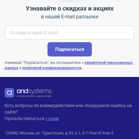
Узнавайте о скидках и акциях
в нашей E-mail рассылке
Подписаться
Нажимая "Подписаться", вы соглашаетесь с
обработкой персональных
данных
и
политикой конфиденциальности
.
ANDPRO
Есть вопросы по взаимодействию или обнаружили ошибку на
сайте?
Просьба связаться
с нами
125480, Москва, ул. Туристская, д.33, к.1, Э 1 Пом XI Ком 5