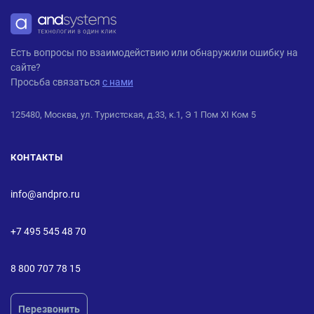
ANDPRO
Есть вопросы по взаимодействию или обнаружили ошибку на
сайте?
Просьба связаться
с нами
125480, Москва, ул. Туристская, д.33, к.1, Э 1 Пом XI Ком 5
КОНТАКТЫ
info@andpro.ru
+7 495 545 48 70
8 800 707 78 15
Перезвонить