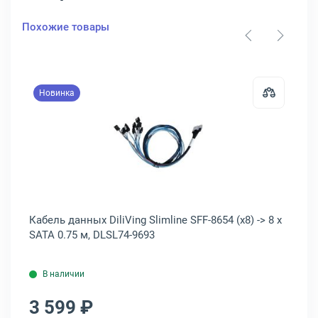
Похожие товары
Новинка
00-1
анных JPC Slimline MCIO x8 74P -&gt; SFF-8654 (x8) 0.6 м, P7328DN0
Открыть товар: Кабель данных DiliV
Кабель данных DiliVing Slimline SFF-8654 (x8) -> 8 x
Ка
SATA 0.75 м, DLSL74-9693
SF
В наличии
3 599 ₽
3