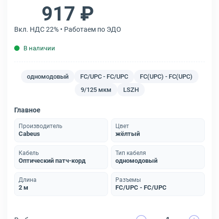
917 ₽
Вкл. НДС 22% • Работаем по ЭДО
В наличии
одномодовый
FC/UPC - FC/UPC
FC(UPC) - FC(UPC)
9/125 мкм
LSZH
Главное
Производитель
Цвет
Cabeus
жёлтый
Кабель
Тип кабеля
Оптический патч-корд
одномодовый
Длина
Разъемы
2 м
FC/UPC - FC/UPC