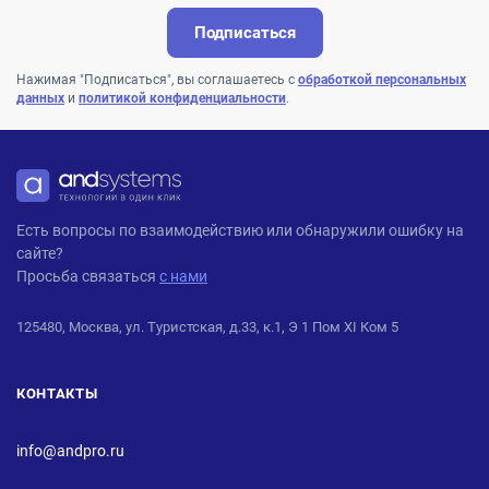
Подписаться
Нажимая "Подписаться", вы соглашаетесь с
обработкой персональных
данных
и
политикой конфиденциальности
.
ANDPRO
Есть вопросы по взаимодействию или обнаружили ошибку на
сайте?
Просьба связаться
с нами
125480, Москва, ул. Туристская, д.33, к.1, Э 1 Пом XI Ком 5
КОНТАКТЫ
info@andpro.ru