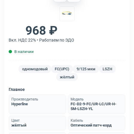
968 ₽
Вкл. НДС 22% • Работаем по ЭДО
В наличии
одномодовый
FC(UPC)
9/125 мкм
LSZH
жёлтый
Главное
Производитель
Модель
Hyperline
FC-D2-9-FC/UR-LC/UR-H-
5M-LSZH-YL
Цвет
Кабель
жёлтый
Оптический патч-корд