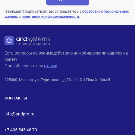
Нажимая "Подписаться", вы соглашаетесь с
обработкой персональных
данных
и
политикой конфиденциальности
.
ANDPRO
Есть вопросы по взаимодействию или обнаружили ошибку на
сайте?
Просьба связаться
с нами
125480, Москва, ул. Туристская, д.33, к.1, Э 1 Пом XI Ком 5
КОНТАКТЫ
info@andpro.ru
+7 495 545 48 70