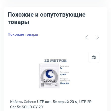
Похожие и сопутствующие
товары
Похожие товары
-9-FC/APC-SC/UPC-10m
кий патч-корд Cabeus SM 9/125 мкм жёлтый 15 м, FOP(d)-9-FC-FC-1
Открыть товар: Кабель Cabeus UTP
Кабель Cabeus UTP кат. 5e серый 20 м, UTP-2P-
Ка
Cat.5e-SOLID-GY-20
Ca