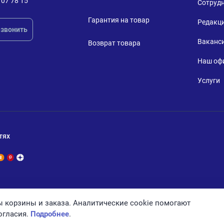
707 78 15
Сотруд
Гарантия на товар
Редакц
звонить
Ваканс
Возврат товара
Наш оф
Услуги
тях
 корзины и заказа. Аналитические cookie помогают
огласия.
Подробнее
.