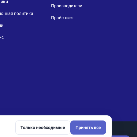
ники
Производители
ионная политика
Прайс-лист
ии
ис
Только необходимые
Принять все