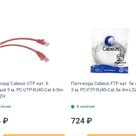
-RJ45-Cat.5e-5m-OR-LSZH
патч-корд LANMASTER 9/125 мкм жёлтый 2 м, TWT-LC-LC/SU-2.0
Открыть товар: Патч-корд Cabeus UTP кат. 6 красный 
Открыть това
корд Cabeus UTP кат. 6
Патч-корд Cabeus FTP кат. 5e
ый 5 м, PC-UTP-RJ45-Cat.6-5m-
3 м, PC-FTP-RJ45-Cat.5e-3m-L
SZH
аличии
В наличии
 ₽
724 ₽