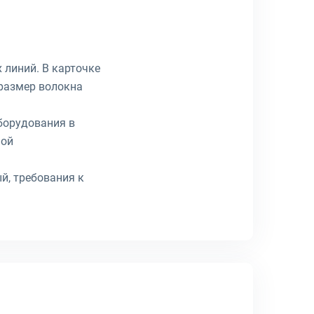
линий. В карточке
 размер волокна
оборудования в
ной
ый, требования к