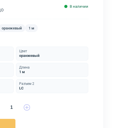
В наличии
ДО
оранжевый
1 м
Цвет
оранжевый
Длина
1 м
Разъем 2
LC