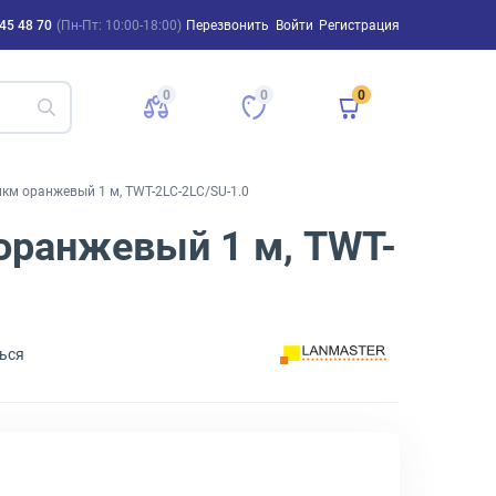
45 48 70
(Пн-Пт: 10:00-18:00)
Перезвонить
Войти
Регистрация
0
0
0
км оранжевый 1 м, TWT-2LC-2LC/SU-1.0
оранжевый 1 м, TWT-
ься