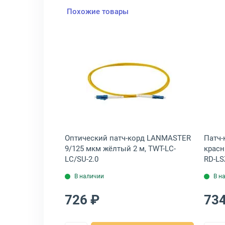
Похожие товары
т. 6 Синий 2 м, LAN-PC45/S6-2.0-BL
крыть товар: Патч-корд Cabeus UTP кат. 5e Оранжевый 5 м, PC-UTP
Открыть товар: Оптический 
P кат. 5e
Оптический патч-корд LANMASTER
Патч-
UTP-RJ45-
9/125 мкм жёлтый 2 м, TWT-LC-
красн
LC/SU-2.0
RD-L
В наличии
В н
726 ₽
734