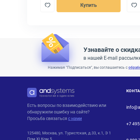
пить
Купить
Узнавайте о скидк
в нашей E-mail рассылк
Нажимая "Подписаться", вы соглашаетесь с
обраб
КОНТ
ANDPRO
Есть вопросы по взаимодействию или
info@a
обнаружили ошибку на сайте?
Просьба связаться
с нами
+7 495
125480, Москва, ул. Туристская, д.33, к.1, Э 1
Пом XI Ком 5