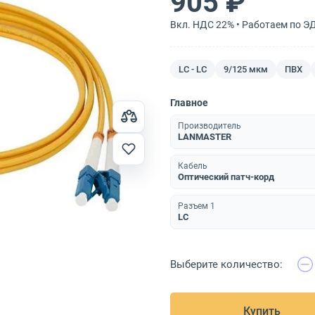
905 ₽
Вкл. НДС 22% • Работаем по Э
LC - LC
9/125 мкм
ПВХ
Главное
Производитель
LANMASTER
Кабель
Оптический патч-корд
Разъем 1
LC
Выберите количество:
Купить