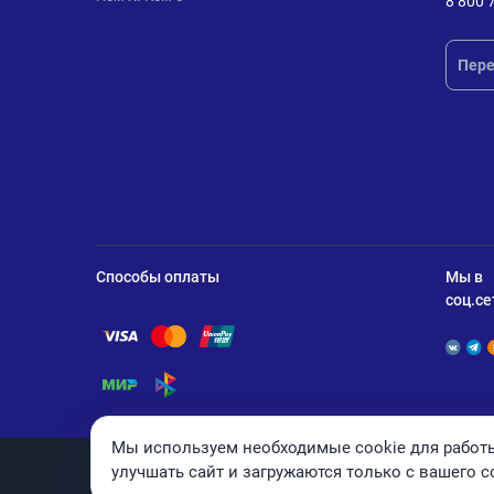
8 800 
Пере
Способы оплаты
Мы в
соц.се
Помощь по оплате Visa
Помощь по оплате Mastercard
Помощь по оплате UnionPay
Помощь по оплате Мир
Помощь по оплате СБП
Мы используем необходимые cookie для работы
улучшать сайт и загружаются только с вашего с