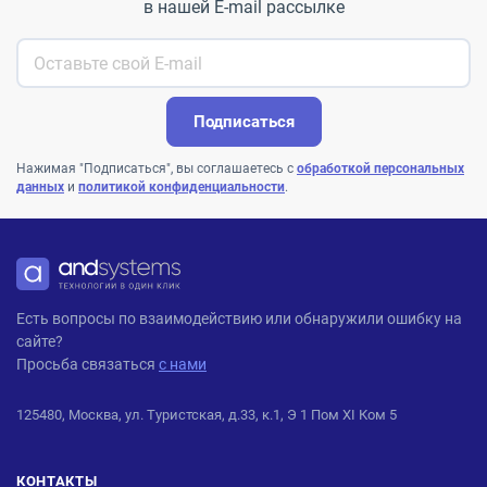
в нашей E-mail рассылке
Подписаться
Нажимая "Подписаться", вы соглашаетесь с
обработкой персональных
данных
и
политикой конфиденциальности
.
ANDPRO
Есть вопросы по взаимодействию или обнаружили ошибку на
сайте?
Просьба связаться
с нами
125480, Москва, ул. Туристская, д.33, к.1, Э 1 Пом XI Ком 5
КОНТАКТЫ