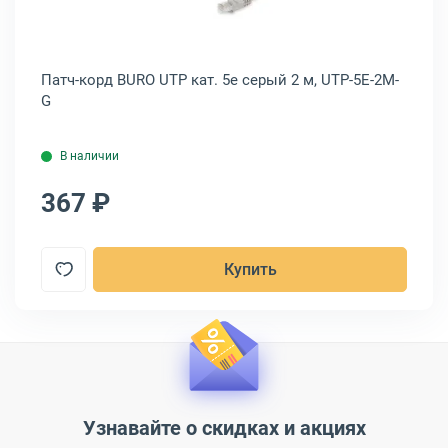
P-
Патч-корд BURO UTP кат. 5e серый 2 м, UTP-5E-2M-
Па
G
1M
В наличии
367 ₽
3
Купить
Узнавайте о скидках и акциях