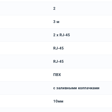
2
3 м
2 x RJ-45
RJ-45
RJ-45
ПВХ
с заливными колпачками
10мм