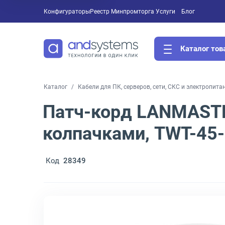
Конфигураторы
Реестр Минпромторга
Услуги
Блог
Каталог тов
Каталог
Кабели для ПК, серверов, сети, СКС и электропита
Патч-корд LANMASTER
колпачками, TWT-45-
Код
28349