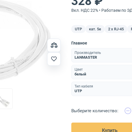
328 ₽
Вкл. НДС 22% • Работаем по Э
UTP
кат. 5e
2 x RJ-45
Главное
Производитель
LANMASTER
Цвет
белый
Тип кабеля
UTP
Выберите количество:
Купить