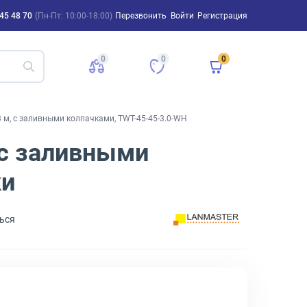
45 48 70
(Пн-Пт: 10:00-18:00)
Перезвонить
Войти
Регистрация
0
0
0
 м, с заливными колпачками, TWT-45-45-3.0-WH
 с заливными
ки
ься