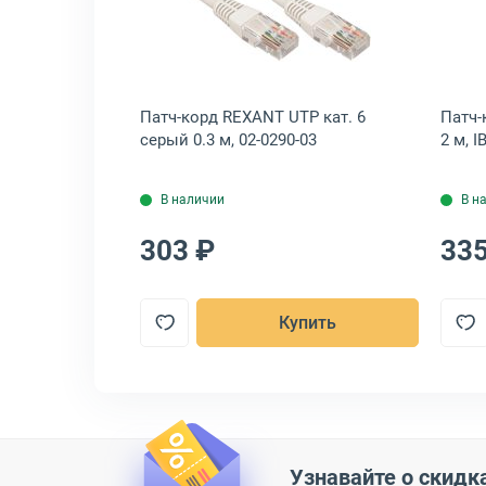
a серый 0,5 м, PC-UTP-RJ45-Cat.6a-0.5m-LSZH
крыть товар: Патч-корд Cabeus UTP кат. 6 Оранжевый 1 м, PC-UTP-
Открыть товар: Патч-корд RE
P кат. 6
Патч-корд REXANT UTP кат. 6
Патч-
TP-RJ45-Cat.6-
серый 0.3 м, 02-0290-03
2 м, 
В наличии
В н
303 ₽
335
пить
Купить
Узнавайте о скидк