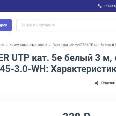
+7 495 5
аров
ния
Коммутационные кабели
Патч-корд LANMASTER UTP кат. 5e белый 3
 UTP кат. 5e белый 3 м,
45-3.0-WH: Характеристи
Поделит