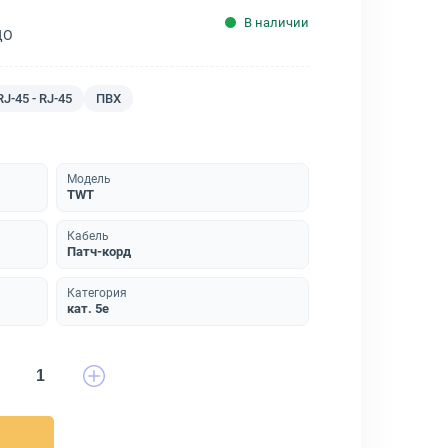
В наличии
ДО
RJ-45 - RJ-45
ПВХ
Модель
TWT
Кабель
Патч-корд
Категория
кат. 5e