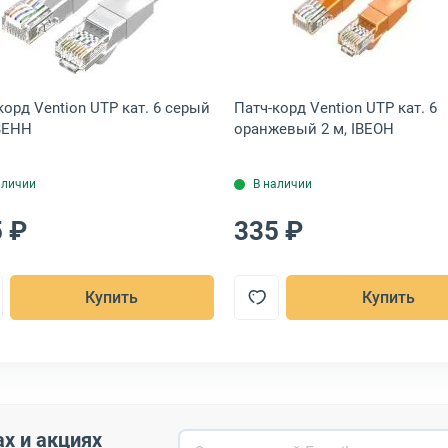
RJ45-Cat.6-1m-OR-LSZH
XANT UTP кат. 6 серый 0.3 м, 02-0290-03
Открыть товар: Патч-корд Vention UTP кат. 6 серый 2 
Открыть това
корд Vention UTP кат. 6 серый
Патч-корд Vention UTP кат. 6
IBEHH
оранжевый 2 м, IBEOH
аличии
В наличии
 ₽
335 ₽
Купить
Купить
ах и акциях