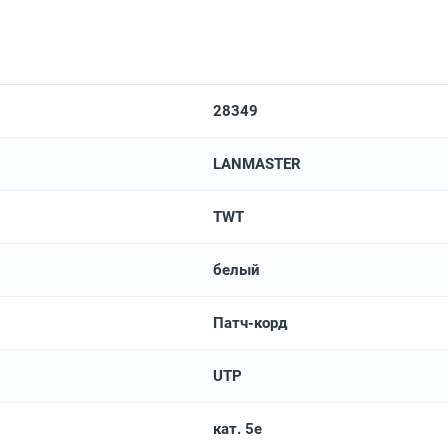
28349
LANMASTER
TWT
белый
Патч-корд
UTP
кат. 5e