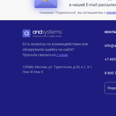
в нашей E-mail рассылк
Нажимая "Подписаться", вы соглашаетесь с
обраб
КОНТ
ANDPRO
Есть вопросы по взаимодействию или
info@a
обнаружили ошибку на сайте?
Просьба связаться
с нами
+7 495
125480, Москва, ул. Туристская, д.33, к.1, Э 1
Пом XI Ком 5
8 800 
Пере