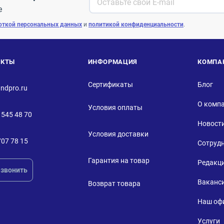
е
откой персональных данных
и
политикой конфиденциальности
.
АКТЫ
ИНФОРМАЦИЯ
КОМПА
Сертификаты
Блог
ndpro.ru
О комп
Условия оплаты
 545 48 70
Новост
Условия доставки
707 78 15
Сотруд
Гарантия на товар
Редакц
звонить
Ваканс
Возврат товара
Наш оф
Услуги