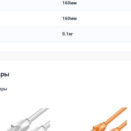
160мм
160мм
0.1кг
ары
ары