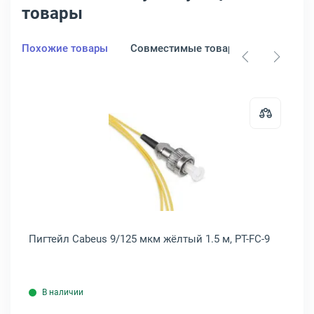
товары
Похожие товары
Совместимые товары
чками, TWT-45-45-1.5-BL
рд LANMASTER FTP кат. 6 серый 0.5 м, с заливными колпачками, TW
Открыть товар: Пигтейл Cabeus 9/
Пигтейл Cabeus 9/125 мкм жёлтый 1.5 м, PT-FC-9
Па
В наличии