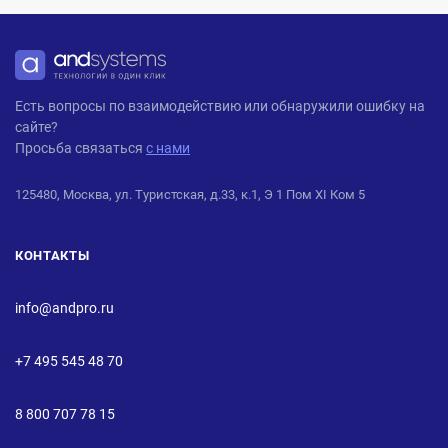
ANDPRO
Есть вопросы по взаимодействию или обнаружили ошибку на
сайте?
Просьба связаться
с нами
125480, Москва, ул. Туристская, д.33, к.1, Э 1 Пом XI Ком 5
КОНТАКТЫ
info@andpro.ru
+7 495 545 48 70
8 800 707 78 15