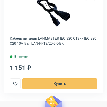
10A 3 м, BU-PCAB-ZP1
тания Hyperline IEC 320 C20 -&gt; IEC 320 C19 16A 1 м, PWC-IEC19-I
Открыть товар: Кабель питания LA
Кабель питания LANMASTER IEC 320 C13 -> IEC 320
Ка
C20 10A 5 м, LAN-PP13/20-5.0-BK
C1
В наличии
1 151 ₽
8
Купить