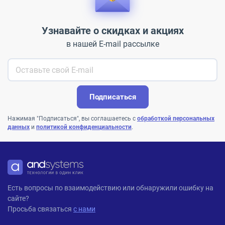
Узнавайте о скидках и акциях
в нашей E-mail рассылке
Подписаться
Нажимая "Подписаться", вы соглашаетесь с
обработкой персональных
данных
и
политикой конфиденциальности
.
ANDPRO
Есть вопросы по взаимодействию или обнаружили ошибку на
сайте?
Просьба связаться
с нами