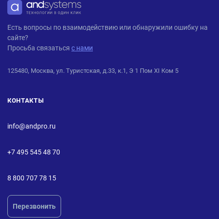
ANDPRO
Есть вопросы по взаимодействию или обнаружили ошибку на
сайте?
Просьба связаться
с нами
125480, Москва, ул. Туристская, д.33, к.1, Э 1 Пом XI Ком 5
КОНТАКТЫ
info@andpro.ru
+7 495 545 48 70
8 800 707 78 15
Перезвонить