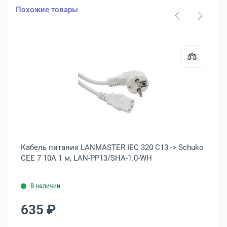
Похожие товары
132
итания REXANT IEC 320 C13 -&gt; Schuko CEE 7 10A 0.5 м, 11-1136
Открыть товар: Кабель питания L
CEE
Кабель питания LANMASTER IEC 320 C13 -> Schuko
Ка
CEE 7 10A 1 м, LAN-PP13/SHA-1.0-WH
C1
В наличии
635 ₽
8